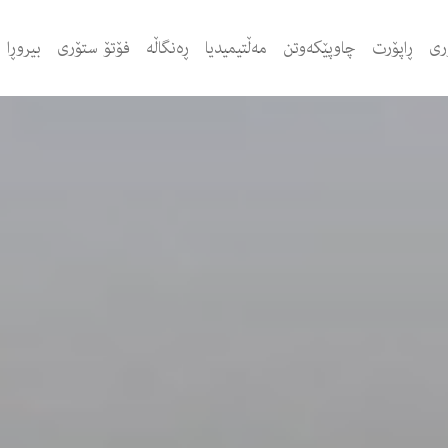
ری
ڕاپۆرت
چاوپێکەوتن
مەڵتیمیدیا
ڕەنگاڵە
فۆتۆ ستۆری
بیروڕا