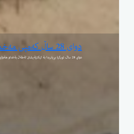
بزانە دەستگیرکراوەکانی بە
کاتژمێر 3ی بەرەبەیانی ئەمڕۆ هەینی 31ی نیسانی 2026؛ ژمارەیەک ئەفسەری باڵای کەرکوک کە فەرمانی دەستگیرکردنیان هەبوو، خۆیان رادەستی ...