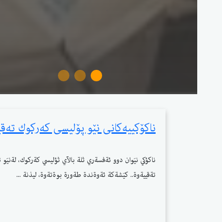
ناكۆكییەكانی نێو پۆلیسی كەركوك تەقی
ناكؤكي نيَوان دوو ئةفسةري ثلة بالآي ثؤليسي كةركوك، لةنيَو ثة
تةقييةوة.. كيَشةكة ئةوةندة طةورة بوةتةوة، ليذنة ...