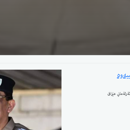
یەوە
رلةماني عيَراق