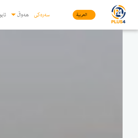
سەرەکی
هەواڵ
ئابو
العربیة