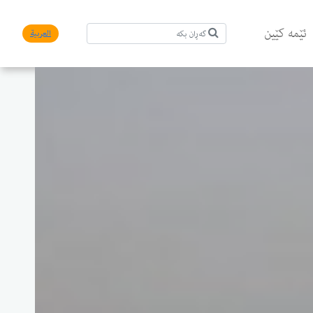
ئێمە کێین
العربیة