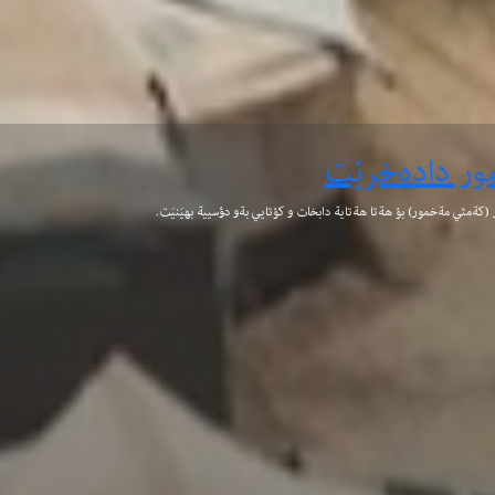
رەبەیانی کەرکوک کێن؟