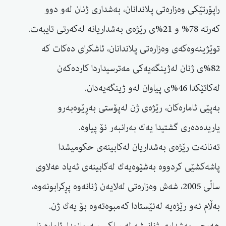
راپۆرتێكی وەزارەتی پلاندانان، بەشداری ژنان لەو دوو
كەرتە 78% و 21%ی رێژەی بەشداریانە لەكەرتی تایبەت.
توێژینەوەكەی وەزارەتی پلاندانان، ئاشكرای دەكات كە
82%ی ژنان لەژینگەیەكی مەترسیداردا كاردەكەن
لەكاتێكدا 46%ی پیاوان لەو ژینگەیەدان.
بەپێی ئامارەكان، رێژەی ژن لەپۆستی بەڕێوەبەرو
یاریدەدەری گشتیدا یەك بەرانبەر نۆ پیاوە.
تەنانەت رێژەی بەشداریان لەكابینەی حكومیشدا
پاشەكشێی كردووە بەشێوەیەك لەكابینەی ئەیاد عەلاوی
ساڵی 2005، شەش وەزارەتی لەلایەن ژنانەوە پڕكرابونەوە،
بەڵام ئەو رێژەیە لەئێستادا كەمبوەتەوە بۆ یەك ژن.
هەرچی بەشداری ژنانیشە لە سلكی سەربازیدا، ئامارە نا