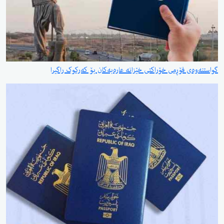
گواستنەوەی فۆڕمی خۆراکتی خێزانە عارەبەکان بۆ کەرکوک راگیرا