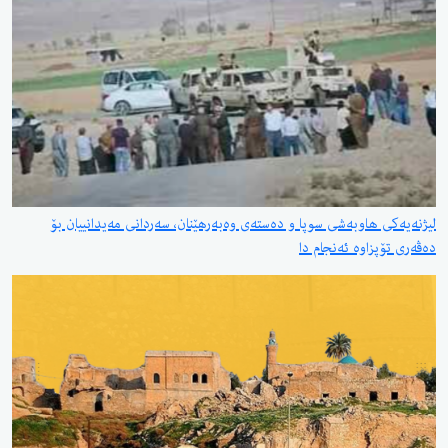
لیژنەیەکی هاوبەشی سوپا و دەستەی وەبەرهێنان، سەردانی مەیدانییان بۆ
دەڤەری تۆپزاوە ئەنجام دا