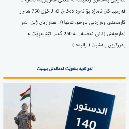
فەرمییەكان ئاماژە بۆ ئەوە دەكەن كە لەكۆی 750 هەزار
كارمەندی وەزارەتی ناوخۆ، تەنها 10 هەزاریان ژنن، لەو
ژمارەیەش ژنانی ئەفسەر لە 250 كەس تێناپەڕێت و
بەرزترین پلەشیان ( رائیدە ).
لەوانەیە بتەوێت ئەمانەش ببینیت