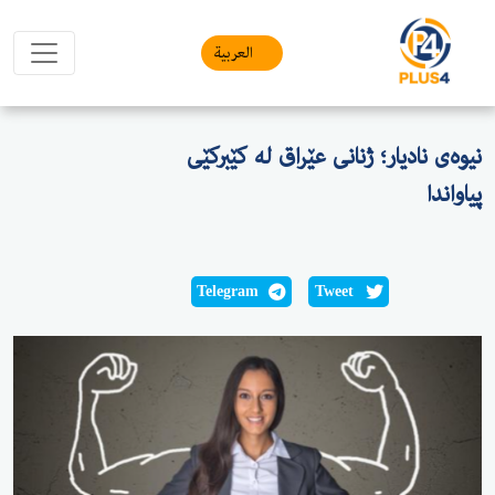
العربیة
نیوەی نادیار؛ ژنانی عێراق لە كێبركێی
پیاواندا
Telegram
Tweet