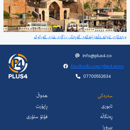
وردەکاری تاوانە دڵتەزێنەکەی گەڕەکی رزگاری شاری کەرکوک
info@plus4.co
facebook.com/plus4.news
07700552634
سەرەکی
هەواڵ
ئابوری
ڕاپۆرت
ڕەنگاڵە
فۆتۆ ستۆری
بیروڕا