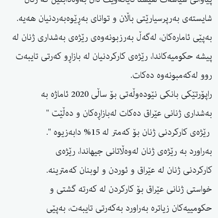
شایستەی بەرپرسیارێتی باڵان و توانای بەڕێوەبەردنیان هەیە.
بەپێی ئامارەكان، لەگەڵ بەرزبونەوەی رێژەی بەشداری ژنان لە
پیشە حكومیەكاندا، رێژەی كاركردنیان لە بازاڕو كەرتی تایبەت
روو لەكەمبونەوە دەكات.
راپۆرتێكی بانكی نێودەوڵەتی بۆ ساڵی 2020 ئاماژە بە
بەشداری ژنانی عێراق دەكات لەبازاڕەكان و دەڵێت "
رێژەی كاركردنی ژنان بۆ كەمتر لە 15% دابەزیوە ".
بەراورد بە رێژەی ژنان لەوەڵاتانی جیهاندا، رێژەی
كاركردنی ژنان لە عێراق و ئوردن و لوبنان كەمترینە.
خواستی ژنانی عێراق بۆ كاركردن لە كەرتە گشتی و
حكومییەكان زیاترە بەراورد بەكەرتی تایبەت، بەپێی