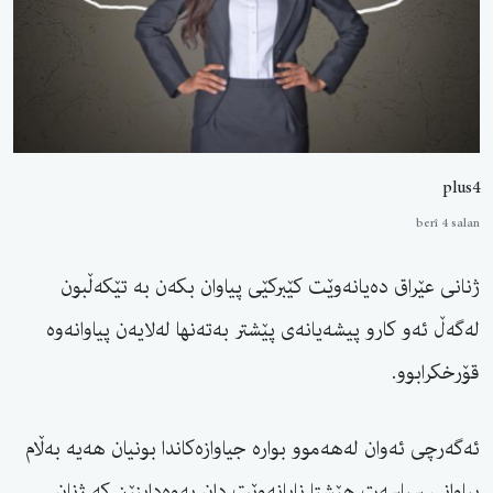
plus4
berî 4 salan
ژنانی عێراق دەیانەوێت كێبركێی پیاوان بكەن بە تێكەڵبون
لەگەڵ ئەو كارو پیشەیانەی پێشتر بەتەنها لەلایەن پیاوانەوە
قۆرخكرابوو.
ئەگەرچی ئەوان لەهەموو بوارە جیاوازەكاندا بونیان هەیە بەڵام
پیاوانی سیاسەت هێشتا نایانەوێت دان بەوەدابنێن كە ژنان