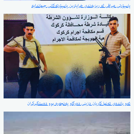
پاسپۆرتی عیراقی لە ریزبەندی خراپترین پاسپۆرتەکانی جیهاندایە
ئەو باندەی تەنها کاریان دزینی دەرگاو پەنجەرە بوو دەستگیرکران