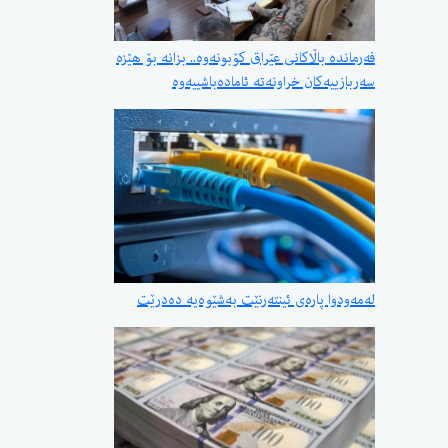
فەرماندە باڵاکانی عێراق کۆبونەوە.. بزانە بۆ هێزە
سەربازییەکان خراونەتە ئامادەباشییەوە
لەمەودوا پارەی ئینتەرنێت بەشێوەیە دەدرێت