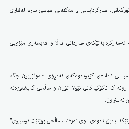
وركمانی، سەركردایەتی و مەكتەبی سیاسی بەرە لەشاری
لەسەركردایەتێكەی سەردانی قەڵا و قەیسەری مێژویی
 سیاسی ئاماده‌ی كۆبونه‌وه‌كه‌ی ئه‌مڕۆی هه‌ولێربون جگه‌
رونه‌ كه‌ ناكۆكیه‌كانی نێوان تۆران و ساڵحی گه‌یشتووه‌ته‌
نه‌بینراون.
تێكدا بەبێ ئەوەی ناوی ئەرەشد ساڵحی بهێنێت نوسیبوی"