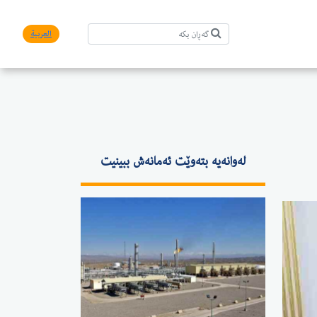
العربیة
لەوانەیە بتەوێت ئەمانەش ببینیت