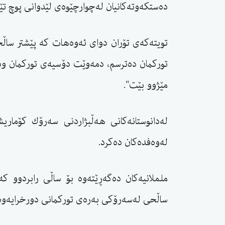
دەستكەوتەكانیان لەچوارچێوەی لێدوانی پوچ تێناپ
تویتەكەی تۆران دوای ئەوەهات كە پێشتر ساڵحی
توركمان دەترسم، دمەوێت دۆسیەی توركمان وە
مێژوو بێت".
لەدانوستانەكانی هەڵبژاردنی سەرۆك كۆماری
لەوەفدەكان دەكرد.
ململانیەكان دەگەڕێتەوە بۆ ساڵی رابردوو كە له
ساڵحی له‌سه‌رۆكی به‌ره‌ی توركمانی دورخرایه‌وه‌