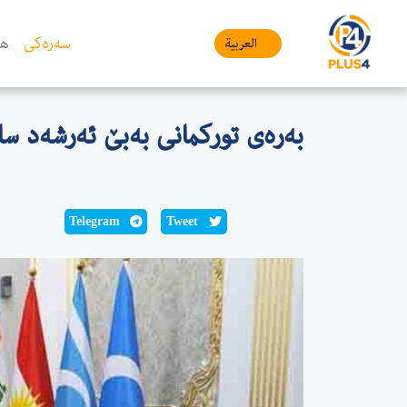
سەرەکی
هە
العربیة
بەرەی توركمانی بەبێ ئەرشەد سا
Telegram
Tweet