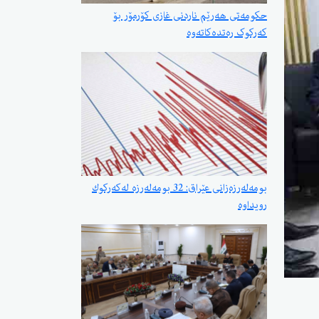
حکومەتی هەرێم ناردنی غازی کۆرمۆر بۆ
کەرکوک رەتدەکاتەوە
بومەلەرزەزانی عێراق: 32 بومەلەرزە لەكەركوك
رویداوە