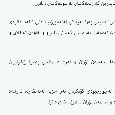
ەڕین كە زیانەكانیان لە سودەكانیان زیاترن ."
 لەمیانی بەرنامەیەكی تەلەفزیۆنیدا وتی " لەداهاتووی
ك ئەمانەت بەدەستی كەسانی ناسراو و خاوەن ئەخلاق و
شدا، حەسەن تۆران و ئەرشەد ساڵحی بەجیا پێشوازیان
‌چوارچێوه‌ی كۆنگره‌ی ئه‌و حزبه‌ له‌ئه‌نقه‌ره‌، ئەرشەد
 و حەسەن تۆران له‌شوێنه‌كه‌ی دانرا.