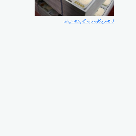
لەئەمریكاوە پارە گەیشتە عێراق