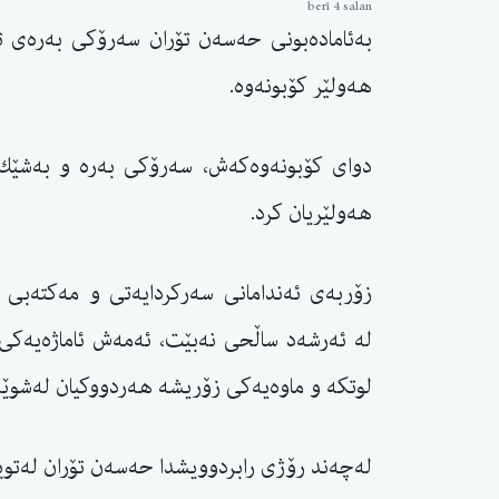
berî 4 salan
بەئامادەبونی حەسەن تۆران سەرۆكی بەرەی ت
هەولێر كۆبونەوە.
دوای كۆبونەوەكەش، سەرۆكی بەرە و بەشێك 
هەولێریان كرد.
زۆربه‌ی ئه‌ندامانی سه‌ركردایه‌تی و مه‌كته‌بی
له‌ ئەرشەد ساڵحی نه‌بێت، ئه‌مه‌ش ئاماژه‌یه‌كی 
لوتكه‌ و ماوه‌یه‌كی زۆریشه‌ هه‌ردووكیان له‌شوێن 
لەچەند رۆژی رابردوویشدا حەسەن تۆران لەتوی