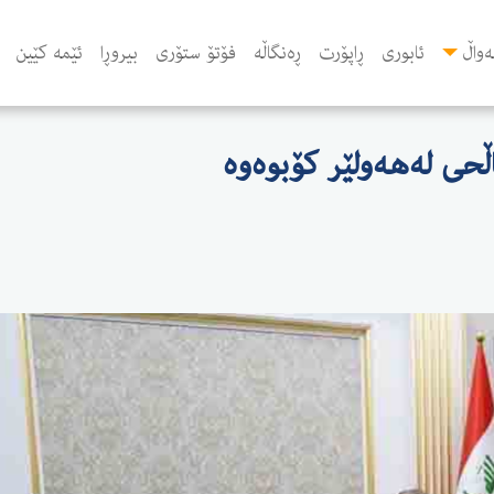
واڵ
ئابوری
ڕاپۆرت
ڕەنگاڵە
فۆتۆ ستۆری
بیروڕا
ئێمە کێین
ڵحی لەهەولێر كۆبوەوە