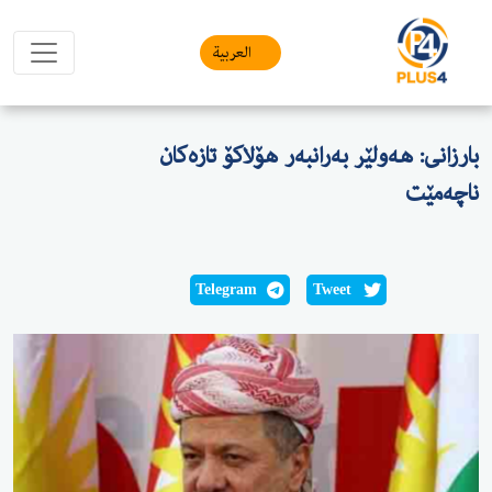
العربیة
بارزانی: هەولێر بەرانبەر هۆلاکۆ تازەکان
ناچەمێت
Telegram
Tweet