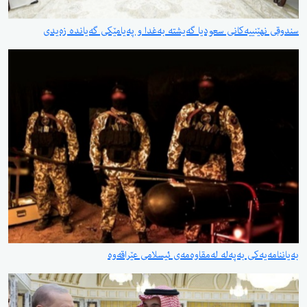
سندوقی نهێنییەكانی سعودیا گەیشتە بەغدا و پەیامێكی گەیاندە زەیدی
بەیاننامەیەكی بەپەلە لەمقاوەمەی ئیسلامی عێراقەوە