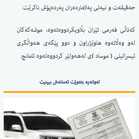
حەقیقەت و نیەتی پەلاماردەران پەردەپۆش ناکرێت.
كەناڵی فەرمی ئێران بڵاویكردووەتەوە، موشەكەكان
لەو وەڵاتەوە هاوێژراون و دوو پێگەی هەواڵگری
ئیسرائیلی ( موساد )ی لەهەولێر كردووەتەوە ئامانج.
لەوانەیە بتەوێت ئەمانەش ببینیت