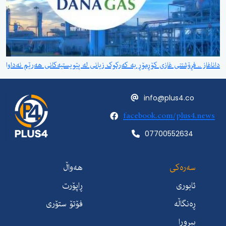
داناغاز .. فڕۆشتنی غازی کۆڕمۆڕ بە کەرکوک زیانی لە پێویستیەکانی هەرێم نەداوا
info@plus4.co
facebook.com/plus4.news
07700552634
سەرەکی
هەواڵ
ئابوری
ڕاپۆرت
ڕەنگاڵە
فۆتۆ ستۆری
بیروڕا