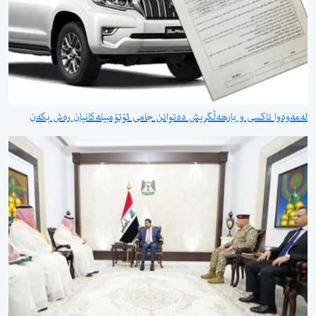
لەمەودوا تاکسی و بارهەڵگریش دەتوانن جامی ئۆتۆمبیلەکانیان رەش بکەن