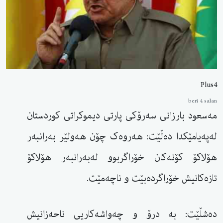
Plus4
berî 4 salan
مەسعود بارزانی سەرۆکی پارتی دیموکراتی کوردستان
لەپەیامێکدا دەڵێت: هەروەک چۆن هەولێر بەرانبەر
هۆلاکۆ کۆنەکان خۆراگربوو لەبەرانبەر هۆلاکۆ
تازەکانیش خۆراگردەبێت و ناچەمێت.
دەشڵێت: بە درۆ و چەواشەکاریی ناحەزانیش