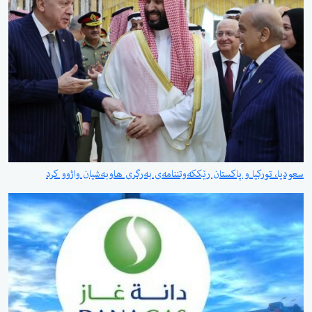
سعودیا، تورکیا و پاکستان رێککەوتننامەی بەرگری هاوبەشیان واژوو کرد