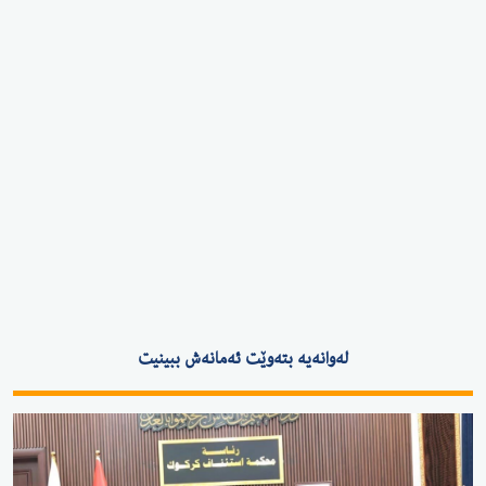
لەوانەیە بتەوێت ئەمانەش ببینیت