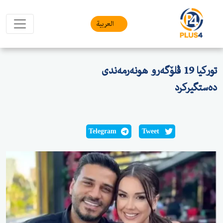
العربیة
توركیا 19 ڤلۆگەرو هونەرمەندی
دەستگیركرد
Telegram
Tweet