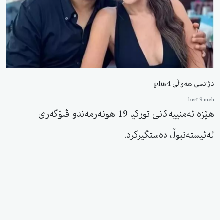
ئاژانسی هەواڵی plus4
berî 9 meh
هێزە ئەمنییەكانی توركیا 19 هونەرمەندو ڤلۆگەری
لەئیستەنبوڵ دەستگیركرد.