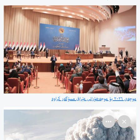
موچەی ٢٠٢٦ بۆ موجەخۆرانی عێراق مسۆگەر کراوە