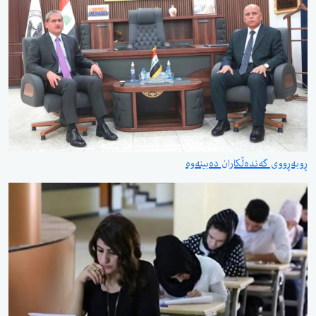
ڕوبەڕووی گەندەڵکاران دەبینەوە