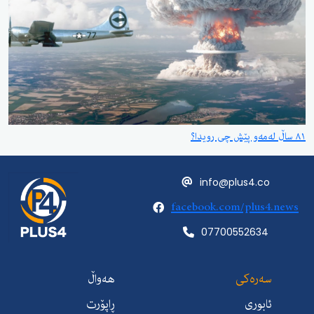
٨١ ساڵ لەمەو پێش چی رویدا؟
info@plus4.co
facebook.com/plus4.news
07700552634
سەرەکی
هەواڵ
ئابوری
ڕاپۆرت