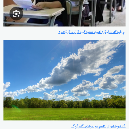
بڕیارەکە تاقیکردنەوە دەرەکییەکان ناگرێتەوە
کەشوهەوای ئەمڕۆو سبەی کەرکوک