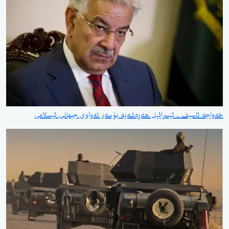
خەواجە ئاسیف .. ئیسرائیل هەڕەشەیە بۆسەر تەواوی جیهانی ئیسلامی