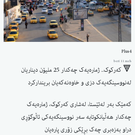
Plus4
berî 11 meh
🔻 کەرکوک.. ژمارەیەک چەکدار 25 ملیۆن دیناریان
لەنووسینگەیەک دزی و خاوەنەکەیان بریندارکرد
کەمێک بەر لەئێستا، لەشاری کەرکوک، ژمارەیەک
چەکدار هەڵیانکوتایە سەر نووسینگەیەکی ئاڵوگۆڕی
دراو بەزەبری چەک بڕێکی زۆری پارەیان