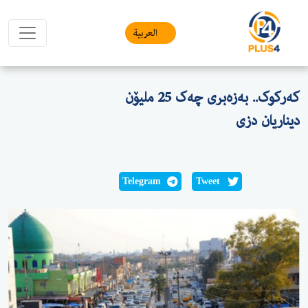
العربیة
کەرکوک.. بەزەبری چەک 25 ملیۆن
دیناریان دزی
Telegram
Tweet