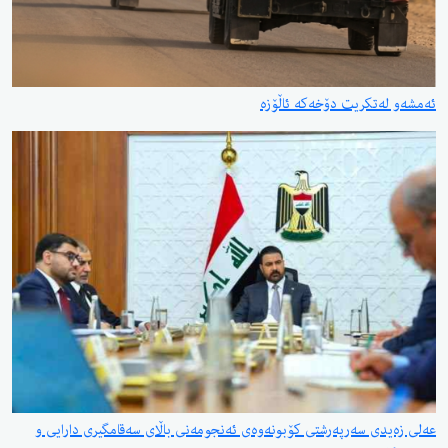
ئەمشەو لەتکریت دۆخەکە ئاڵۆزە
عەلی زەیدی سەرپەرشتی کۆبونەوەی ئەنجومەنی باڵای سەقامگیری دارایی و