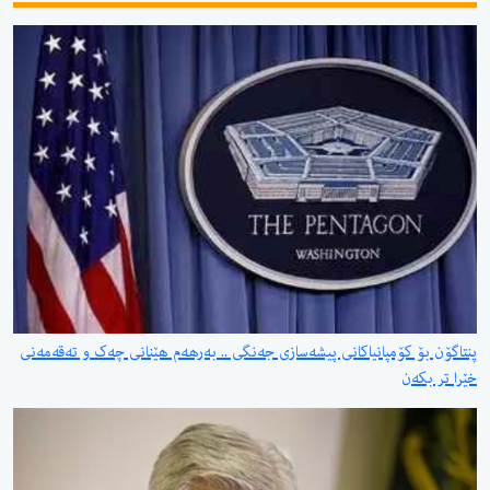
پنتاگۆن بۆ کۆمپانیاکانی پیشەسازی جەنگی .. بەرهەم هێنانی چەک و تەقەمەنی
خێرا تر بکەن