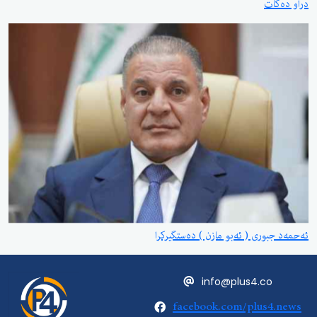
دراو دەکات
ئەحمەد جبوری ( ئەبو مازن ) دەستگیرکرا
info@plus4.co
facebook.com/plus4.news