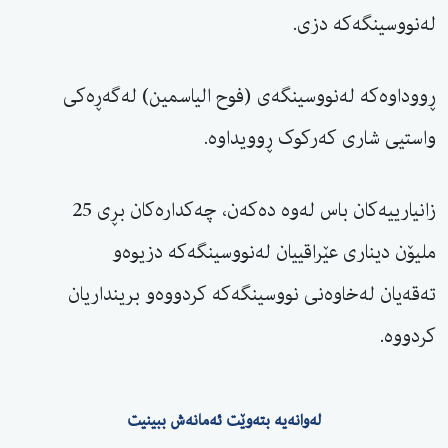
لەنووسینگەکە دزی.
ڕووداوەکە لەنووسینگەی (فوح الیاسمین) لەگەڕەکی
واستیی شاری کەرکوک ڕوویداوە.
زانیارییەکان باس لەوە دەکەن، چەکدارەکان بڕی 25
ملیۆن دیناری عێراقییان لەنووسینگەکە دزیوەو
تەقەیان لەخاوەنی نووسینگەکە کردووەو برینداریان
کردووە.
لەوانەیە بتەوێت ئەمانەش ببینیت