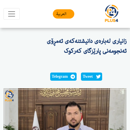
العربیة
 لەبارەی دانیشتنەکەی ئەمڕۆی
نی پارێزگای کەرکوک
Telegram
Tweet