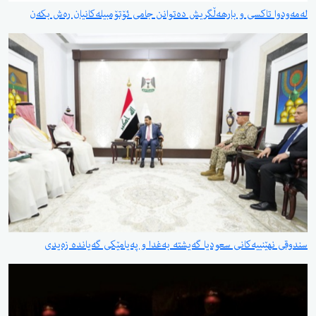
تاکسی و بارهەڵگریش دەتوانن جامی ئۆتۆمبیلەکانیان رەش بکەن
ێنییەكانی سعودیا گەیشتە بەغدا و پەیامێكی گەیاندە زەیدی