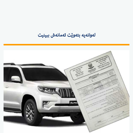
لەوانەیە بتەوێت ئەمانەش ببینیت