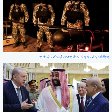
یەكی بەپەلە لەمقاوەمەی ئیسلامی عێراقەوە