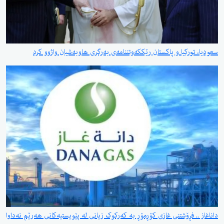
رکیا و پاکستان رێککەوتننامەی بەرگری هاوبەشیان واژوو کرد
 فڕۆشتنی غازی کۆڕمۆڕ بە کەرکوک زیانی لە پێویستیەکانی هەرێم نەداوا