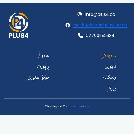
info@plus4.c
facebook.com/plus
07700552634
ەرەکی
هەواڵ
ابوری
ڕاپۆرت
ەنگاڵە
فۆتۆ ستۆری
یروڕا
Developed By
Smarthand.co