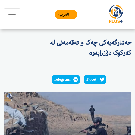
العربیة
حەشارگەیەکی چەک و تەقەمەنی لە
کەرکوک دۆزرایەوە
Telegram
Tweet