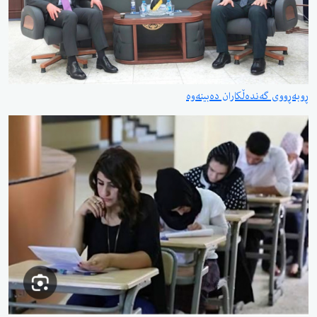
ڕوبەڕووی گەندەڵکاران دەبینەوە