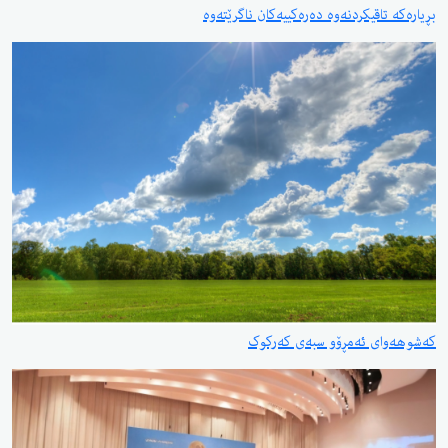
بڕیارەکە تاقیکردنەوە دەرەکییەکان ناگرێتەوە
کەشوهەوای ئەمڕۆو سبەی کەرکوک