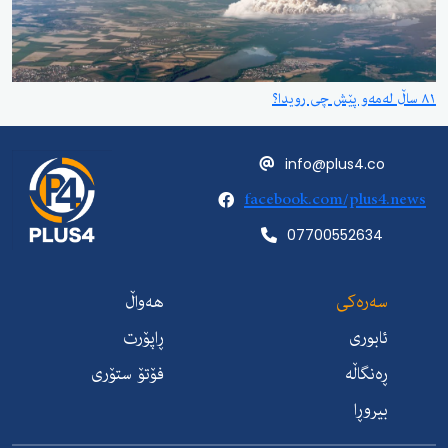
٨١ ساڵ لەمەو پێش چی رویدا؟
info@plus4.co
facebook.com/plus4.news
07700552634
سەرەکی
هەواڵ
ئابوری
ڕاپۆرت
ڕەنگاڵە
فۆتۆ ستۆری
بیروڕا