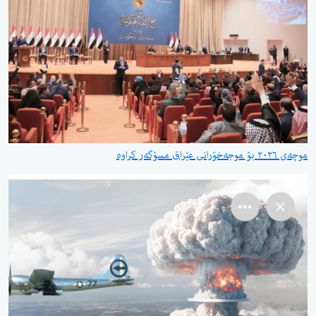
موچەی ٢٠٢٦ بۆ موجەخۆرانی عێراق مسۆگەر کراوە