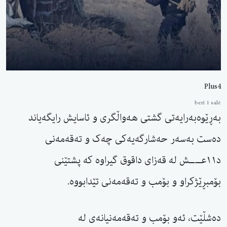
Plus4
berî 1 salê
بەڕێوەبەرایەتی گشتی هەواڵگری و ئاسایش رایگەیاند
دەست بەسەر حەشارگەیەکی چەک و تەقەمەنی
د۱۱عــ.ــش لە قەزای داقوق گیراوە کە پشتێنی
بۆمبڕێژکراو و بۆمب و تەقەمەنی تێدابووە.
دەشڵێت، ئەو بۆمب و تەقەمەنیانەی لە