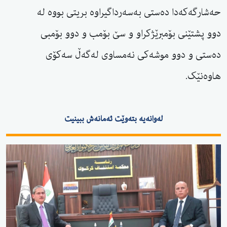
حەشارگەکەدا دەستی بەسەرداگیراوە بریتی بووە لە
دوو پشتێنی بۆمبرێژکراو و سێ بۆمب و دوو بۆمبی
دەستی و دوو موشەکی نەمساوی لەگەڵ سەکۆی
هاوەنێک.
لەوانەیە بتەوێت ئەمانەش ببینیت