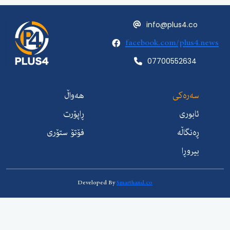
info@plus4.c
facebook.com/plus
07700552634
ەرەکی
هەواڵ
ابوری
ڕاپۆرت
ەنگاڵە
فۆتۆ ستۆری
یروڕا
Developed By
Smarthand.co