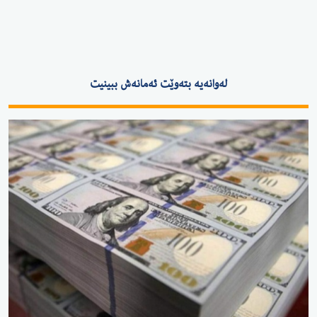
لەوانەیە بتەوێت ئەمانەش ببینیت