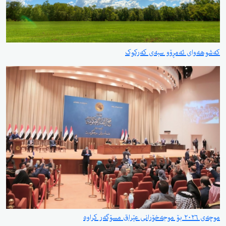
ی ئەمڕۆو سبەی کەرکوک