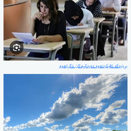
اقیکردنەوە دەرەکییەکان ناگرێتەوە