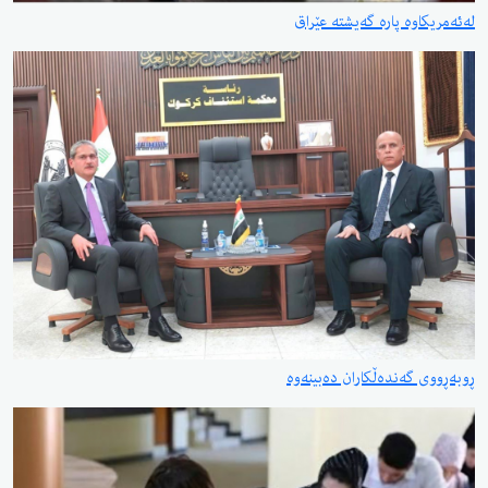
ە پارە گەیشتە عێراق
گەندەڵکاران دەبینەوە