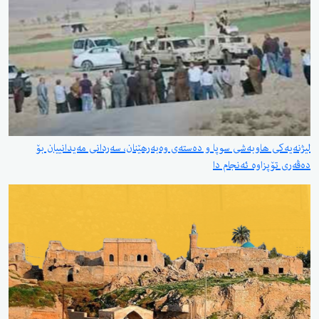
لیژنەیەکی هاوبەشی سوپا و دەستەی وەبەرهێنان، سەردانی مەیدانییان بۆ
دەڤەری تۆپزاوە ئەنجام دا