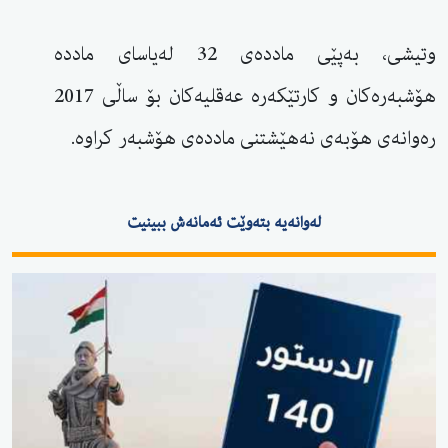
وتیشی، بەپێی ماددەی 32 لەیاسای ماددە
هۆشبەرەکان و کارتێکەرە عەقلیەکان بۆ ساڵی 2017
رەوانەی هۆبەی نەهێشتنی ماددەی هۆشبەر کراوە.
لەوانەیە بتەوێت ئەمانەش ببینیت