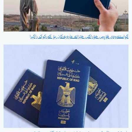
گواستنەوەی فۆڕمی خۆراکتی خێزانە عارەبەکان بۆ کەرکوک راگیرا