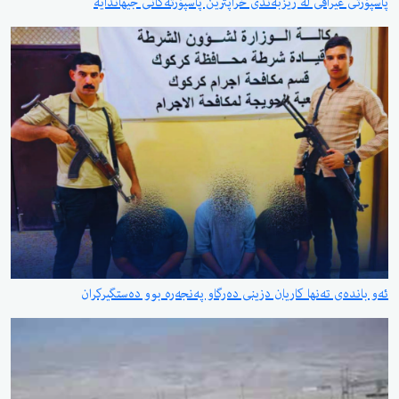
پاسپۆرتی عیراقی لە ریزبەندی خراپترین پاسپۆرتەکانی جیهاندایە
ئەو باندەی تەنها کاریان دزینی دەرگاو پەنجەرە بوو دەستگیرکران