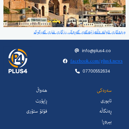
وردەکاری تاوانە دڵتەزێنەکەی گەڕەکی رزگاری شاری کەرکوک
info@plus4.co
facebook.com/plus4.news
07700552634
سەرەکی
هەواڵ
ئابوری
ڕاپۆرت
ڕەنگاڵە
فۆتۆ ستۆری
بیروڕا