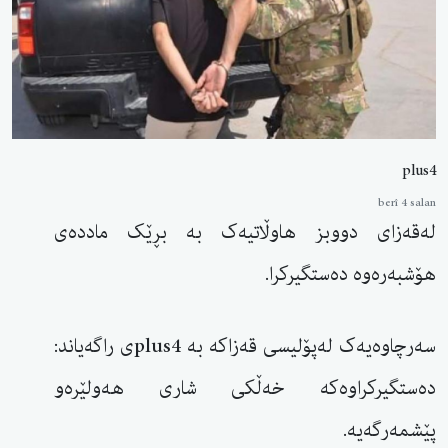
plus4
berî 4 salan
لەقەزای دووبز هاوڵاتیەک بە بڕێک ماددەی
هۆشبەرەوە دەستگیرکرا.
سەرچاوەیەک لەپۆلیسی قەزاکە بە plus4ی راگەیاند:
دەستگیرکراوەکە خەڵکی شاری هەولێرەو
پێشمەرگەیە.