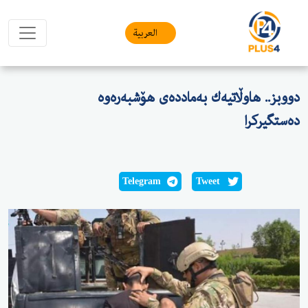
العربیة
دووبز.. هاوڵاتیه‌ك به‌مادده‌ی هۆشبه‌ره‌وه‌
ده‌ستگیركرا
Telegram
Tweet