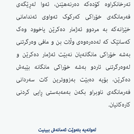
تەرخانکراوە کۆدەکە دەرنەهێنن، ئەوا لەڕێگەی
فەرمانگەی خۆراکی کەرکوک تەواوی ئەندامانی
خێزانەکە بە مردوو ئەژمار دەکرێن یاخوود وەک
کەسانێک کە لەدەرەوەی وڵات بن و مافی وەرگرتنی
بەشە خۆراکی مانگانەیان نەبێت ئەژمار دەکرێن و
لەوەرگرتنی ئاردو بەشە خۆراکی مانگانە بێبەش
دەکرێن، بۆیە دەبێت بەزووترین کات سەردانی
فەرمانگەی ناوبراو بکەن بەمەبەستی ڕایی کردنی
کارەکانیان.
لەوانەیە بتەوێت ئەمانەش ببینیت