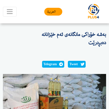
العربیة
بەشە خۆراکی مانگانەی ئەم خێزانانە
دەبڕدرێت
Telegram
Tweet