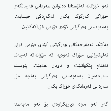
ئەو خێزانانە لەئێستادا دەتوانن سەردانی فەرمانگەی
خۆراکی کەرکوک بکەن لەگەڕەکی حیسابات،
بەمەبەستی وەرگرتنی کۆدی فۆرمی خۆراکەکانیان.
یەکێک لەمەرجەکانی وەرگرتنی کۆدی فۆرمی نوێی
ئەلیکترۆنیی خۆراک ئەوەیە کە خێزانەکە لەچەند
ئەندام پێکهاتبێت و ناویان هەبێت، پێویستە
سەرجەمیان بەمەبەستی وەرگرتنی پەنجە مۆر
سەردانی فەرمانگەی خۆراک بکەن.
گەر لەو ماوە دیاریکراوەی بۆ ئەو مەبەستە