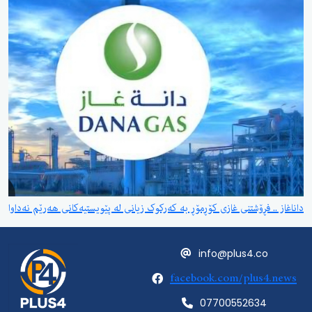
داناغاز .. فڕۆشتنی غازی کۆڕمۆڕ بە کەرکوک زیانی لە پێویستیەکانی هەرێم نەداوا
info@plus4.co
facebook.com/plus4.news
07700552634