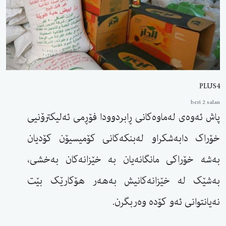
PLUS4
berî 2 salan
پاش ئەوەی لەماوەکانی ڕابردوودا فۆڕمی ئەلیکترۆنیی
خۆراک دابەشکراو لەبنکەکانی کۆمیسیۆن کۆدیان
بەشە خۆراکی مانگانەیان بە خێزانەکان بەخشی،
بەشێک لە خێزانەکانیش بەهەر هۆکارێک بێت
نەیانتوانی ئەو کۆدە وەربگرن.