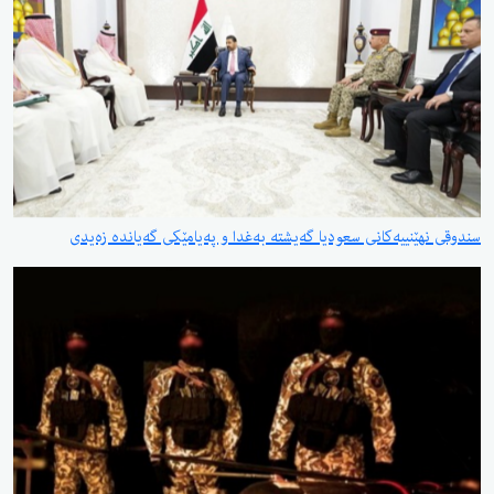
سندوقی نهێنییەكانی سعودیا گەیشتە بەغدا و پەیامێكی گەیاندە زەیدی