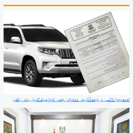
لەمەودوا تاکسی و بارهەڵگریش دەتوانن جامی ئۆتۆمبیلەکانیان رەش بکەن