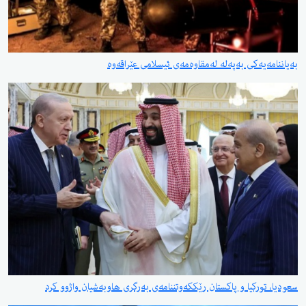
بەیاننامەیەكی بەپەلە لەمقاوەمەی ئیسلامی عێراقەوە
سعودیا، تورکیا و پاکستان رێککەوتننامەی بەرگری هاوبەشیان واژوو کرد