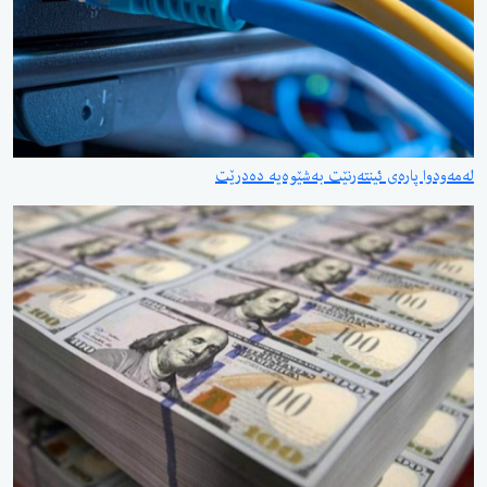
لەمەودوا پارەی ئینتەرنێت بەشێوەیە دەدرێت