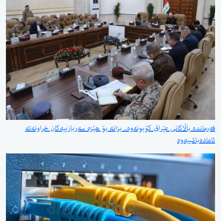
فەرماندە باڵاکانی عێراق کۆبونەوە.. بزانە بۆ هێزە سەربازییەکان خراونەتە
ئامادەباشییەوە