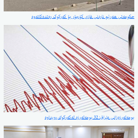
حکومەتی هەرێم ناردنی غازی کۆرمۆر بۆ کەرکوک رەتدەکاتەوە
بومەلەرزەزانی عێراق: 32 بومەلەرزە لەكەركوك رویداوە