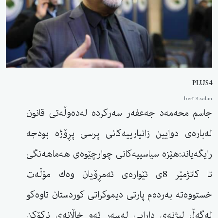
PLUS4
berî 3 salan
جاسم محەمەد جەعفەر سەركردە لەدەوڵەتی قانون
لەبارەی دوایین زانیارییەكانی پرسی پڕۆژە بودجە
رایگەیاند:هێزە سیاسییەكانی چوارچێوەی هەماهەنگی
تا كاتژمێر 8ی ئێوارەی ئەمڕۆیان وەك مۆڵەت
خستووەتە بەردەم پارتی دیموكراتی كوردستان تاوەكو
لەگەڵ لیژنەی دارایی لەسەر ئەو خاڵانەی ناكۆكن