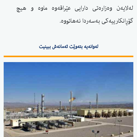
لەلایەن وەزارەتی دارایی عێراقەوە ماوە و هیچ
گۆڕانكارییەكی بەسەردا نەهاتووە.
لەوانەیە بتەوێت ئەمانەش ببینیت