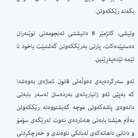
بگەنە رێككەوتن.
وتیشی، كاتژمێر 8 دانیشتنی ئەنجومەنی نوێنەران
دەستپێدەكات، پارتی بەرێككەوتن گەشتبێت یاخود نا
ئێمە تێدەپەڕێنین.
ئەو سەركردەیەی دەوڵەتی قانون ئاماژەی بەوەشدا
كە بەپێی ئەو زانیاریانەی بەردەستن لەسەر بابەتی
دانەوەی پاشەكەوتی موچە گەیشتووەتە رێككەوتن
بەڵام هێشتا بابەتی هەناردەی نەوت لەرێگەی سۆمۆ
و دانانی داهاتەكەی لەبانكی ناوەندی و خەرچكردنی