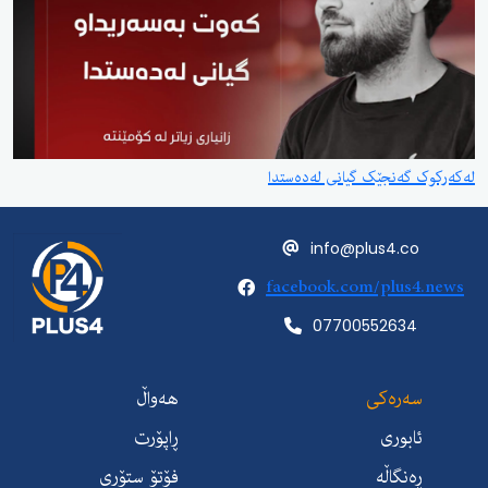
لەکەرکوک گەنجێک گیانی لەدەستدا
info@plus4.co
facebook.com/plus4.news
07700552634
سەرەکی
هەواڵ
ئابوری
ڕاپۆرت
ڕەنگاڵە
فۆتۆ ستۆری