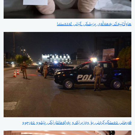
هاوڵاتییەک بەهەڵەی پزیشکی گیانی لەدەستدا
فەرمانی دەستگیركردنی بۆ وەزیرێك و پەرلەمانتارێكی پێشوو دەرچوو