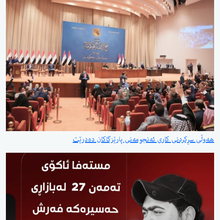
هەوڵی سڕکردنی کاری ئەنجومەنی پارێزگاکان دەدرێت