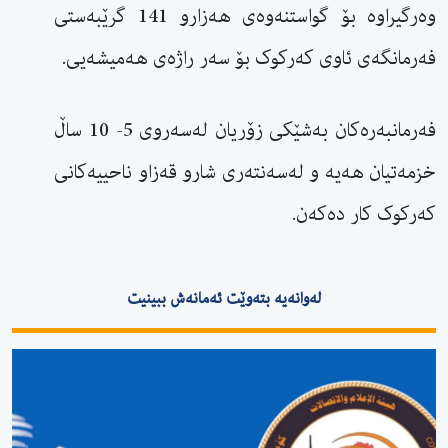
وەرگیراوە بۆ گواستنەوەی هەزارو 141 گرێبەستی
فەرمانگەی ئاوی کەرکوک بۆ سەر راژەی هەمیشەیی.
فەرمانبەرەکان بەشێکی زۆریان لەسەروی 5- 10 ساڵ
خزمەتیان هەیە و لەسەنتەری شارو قەزاو ناحییەکانی
کەرکوک کار دەکەن.
لەوانەیە بتەوێت ئەمانەش ببینیت