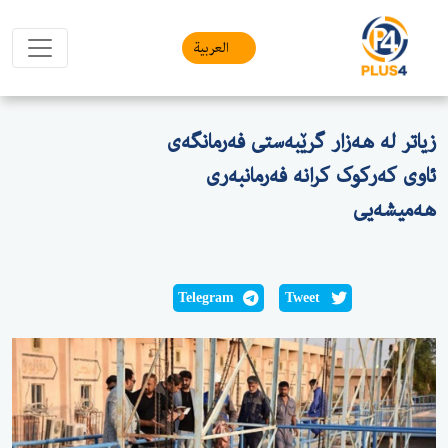
العربیة
زیاتر لە هەزار گرێبەستی فەرمانگەی
ئاوی کەرکوک کرانە فەرمانبەری
هەمیشەیی
Telegram
Tweet