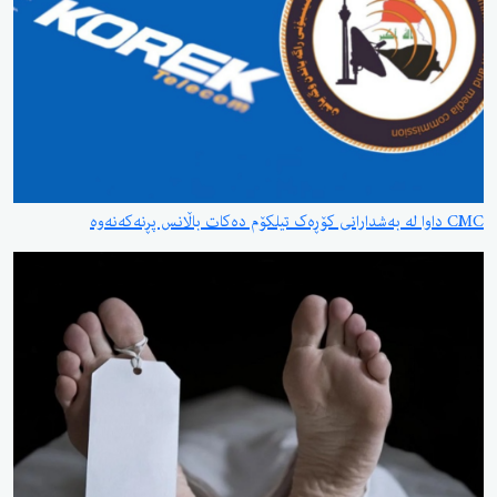
CMC داوا لە بەشدارانی کۆڕەک تیلکۆم دەکات باڵانس پڕنەکەنەوە