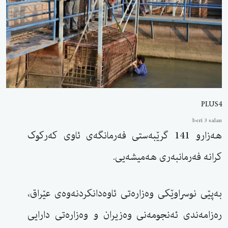
PLUS4
berî 3 salan
هەزارو 141 گرێبەستی فەرمانگەی ئاوی کەرکوک
کرانە فەرمانبەری هەمیشەیی.
بەپێی نوسراوێکی وەزارەتی ئاوەدانکردنەوەی عێراق،
رەزامەندی ئەنجومەنی وەزیران و وەزارەتی دارایی