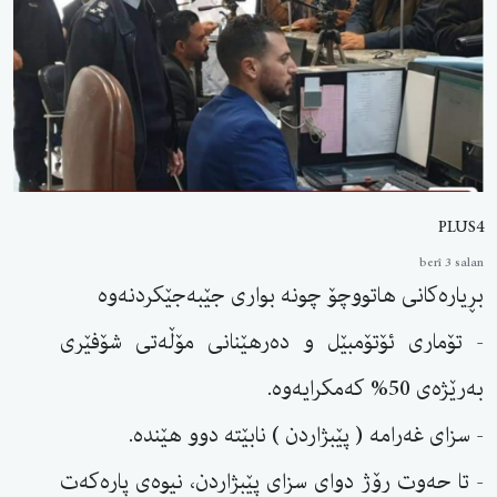
PLUS4
berî 3 salan
بڕیارەکانی هاتووچۆ چونە بواری جێبەجێکردنەوە
- تۆماری ئۆتۆمبێل و دەرهێنانی مۆڵەتی شۆفێری
بەرێژەی 50% کەمکرایەوە.
- سزای غەرامە ( پێبژاردن ) نابێتە دوو هێندە.
- تا حەوت رۆژ دوای سزای پێبژاردن، نیوەی پارەکەت