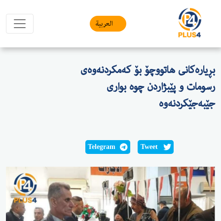
العربیة
بڕیارەکانی هاتووچۆ بۆ کەمکردنەوەی
رسومات و پێبژاردن چوە بواری
جێبەجێکردنەوە
Telegram
Tweet