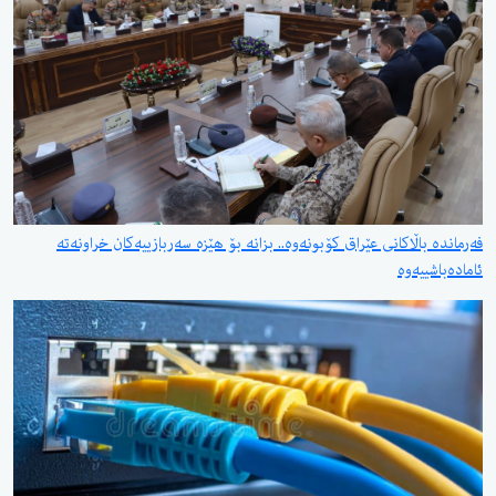
فەرماندە باڵاکانی عێراق کۆبونەوە.. بزانە بۆ هێزە سەربازییەکان خراونەتە
ئامادەباشییەوە