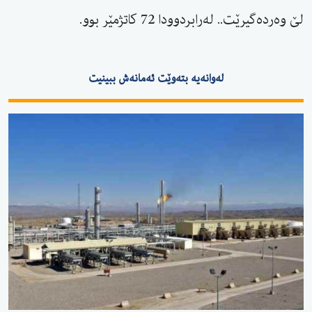
لێ وەردەگیرێت.. لەرابردوودا 72 کاتژمێر بوو.
لەوانەیە بتەوێت ئەمانەش ببینیت