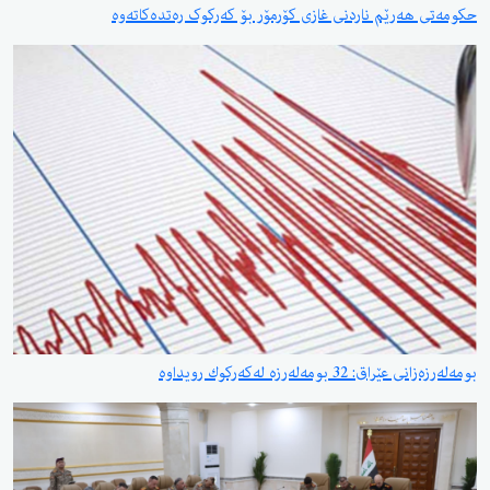
حکومەتی هەرێم ناردنی غازی کۆرمۆر بۆ کەرکوک رەتدەکاتەوە
بومەلەرزەزانی عێراق: 32 بومەلەرزە لەكەركوك رویداوە