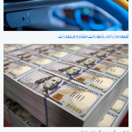
لەمەودوا پارەی ئینتەرنێت بەشێوەیە دەدرێت