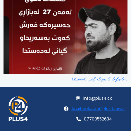
لەکەرکوک گەنجێک گیانی لەدەستدا
info@plus4.co
facebook.com/plus4.news
07700552634