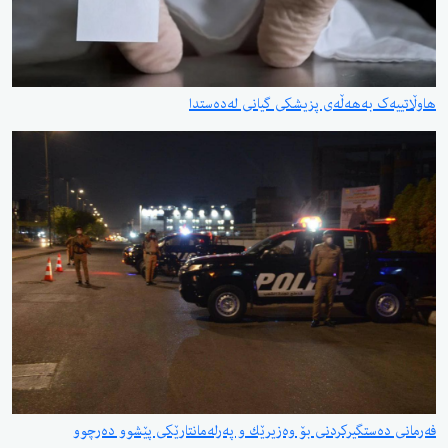
ک بەهەڵەی پزیشکی گیانی لەدەستدا
ەستگیركردنی بۆ وەزیرێك و پەرلەمانتارێكی پێشوو دەرچوو