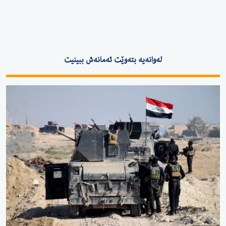
لەوانەیە بتەوێت ئەمانەش ببینیت