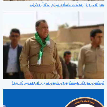
درۆن هەڵدات مامەڵەی تیرۆری لەگەڵ دەکرێت
 سەرەکی هێنانەکایەوەی ناحیەی شوان و قەرەهەنجیر کێ بوە؟