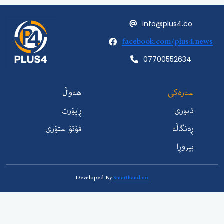
info@plus4.c
facebook.com/plus
07700552634
ەرەکی
هەواڵ
ابوری
ڕاپۆرت
ەنگاڵە
فۆتۆ ستۆری
یروڕا
Developed By
Smarthand.co