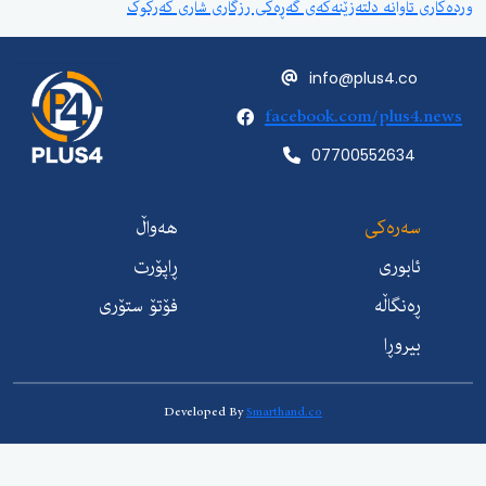
تاوانە دڵتەزێنەکەی گەڕەکی رزگاری شاری کەرکوک
info@plus4.c
facebook.com/plus
07700552634
ەرەکی
هەواڵ
ابوری
ڕاپۆرت
ەنگاڵە
فۆتۆ ستۆری
یروڕا
Developed By
Smarthand.co