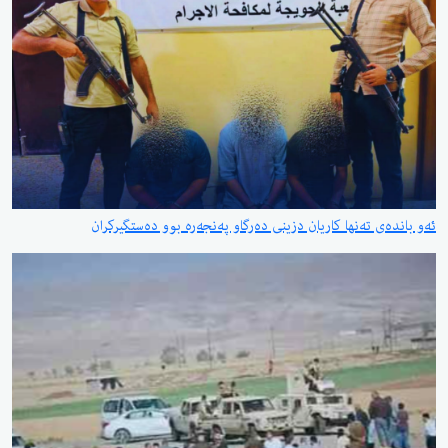
 تەنها کاریان دزینی دەرگاو پەنجەرە بوو دەستگیرکران