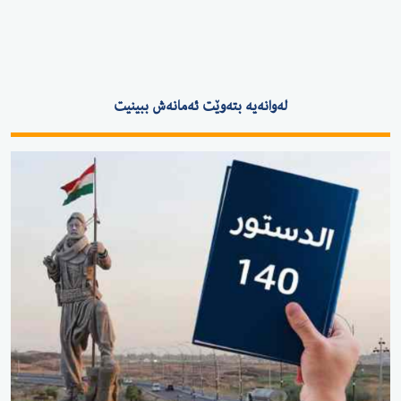
لەوانەیە بتەوێت ئەمانەش ببینیت