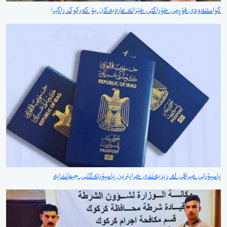
 فۆڕمی خۆراکتی خێزانە عارەبەکان بۆ کەرکوک راگیرا
یراقی لە ریزبەندی خراپترین پاسپۆرتەکانی جیهاندایە