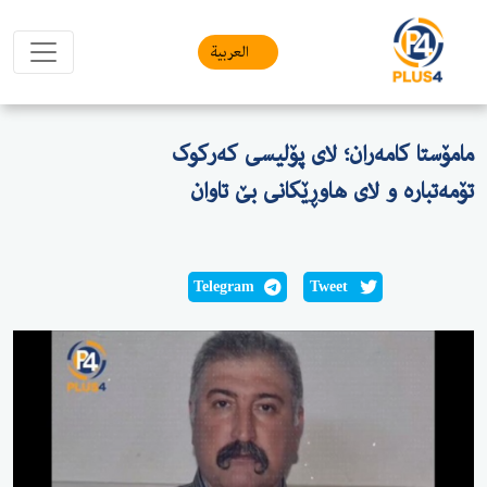
العربیة
 کامەران؛ لای پۆلیسی کەرکوک
رە و لای هاوڕێکانی بێ تاوان
Telegram
Tweet