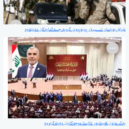
عێراق بەیاسای تــ..ــیرۆر ڕوبەڕووی گروپە چـ.ـەکدارەکان دەبێتەوە
یەک ملیۆن فەرمانبەر تائێستا موچەکانیان وەرنەگرتووە