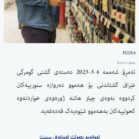
PLUS4
berî 3 salan
ئەمڕۆ شەممە 4-3-2023 دەستەی گشتی گومرگی
عێراق گشتاندنی بۆ هەموو دەروازە سنورییەکان
کردووە بەوەی چیتر هاتنە ژورەوەی خواردنەوە
کحولییەکان بەهەموو شێوەیەک قەدەغەیە.
لەوانەیە بتەوێت ئەمانەش ببینیت