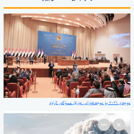
موچەی ٢٠٢٦ بۆ موجەخۆرانی عێراق مسۆگەر کراوە