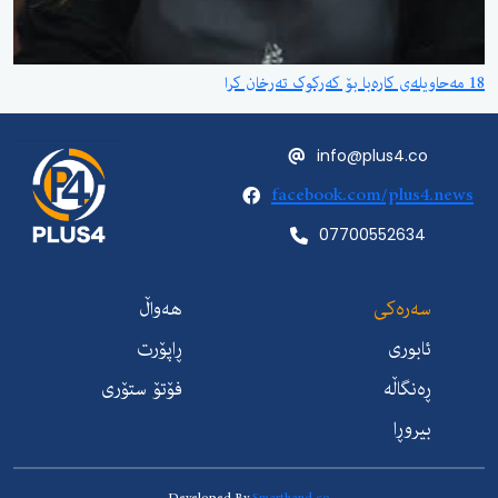
18 مەحاویلەی کارەبا بۆ کەرکوک تەرخان کرا
info@plus4.co
facebook.com/plus4.news
07700552634
سەرەکی
هەواڵ
ئابوری
ڕاپۆرت
ڕەنگاڵە
فۆتۆ ستۆری
بیروڕا
Developed By
Smarthand.co