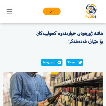
العربیة
هاتنە ژورەوەی خواردنەوە کحولییەکان
بۆ عێراق قەدەغەكرا
Telegram
Tweet