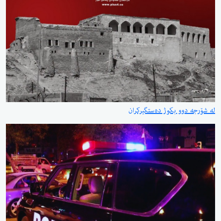
لە شۆرجە دوو بکوژ دەستگیرکران