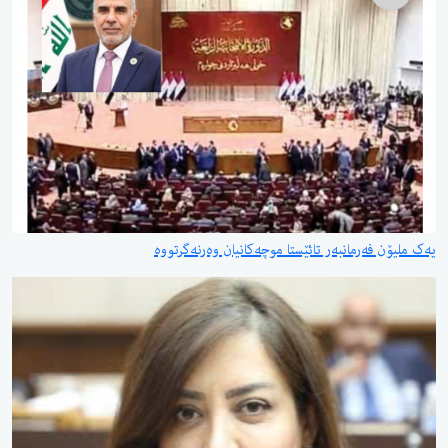
یەک ملیۆن فەرمانبەر تائێستا موچەکانیان وەرنەگرتووە