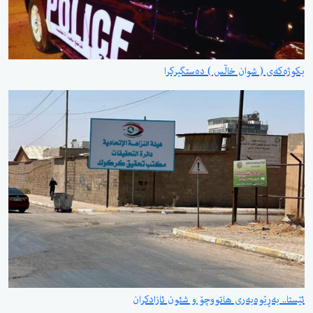
بکوژەکەی ( شوان خاڵس ) دەستگیرکرا
ئێستا.. بەڕێوەبەری هاتووچۆ و شئون ئازادکران