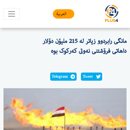
العربیة
مانگی رابردوو زیاتر لە 215 ملیۆن دۆلار
داهاتی فرۆشتنی نەوتى کەرکوک بوە
Telegram
Tweet