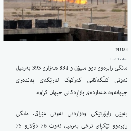
PLUS4
berî 3 salan
مانگی رابردوو دوو ملیۆن و 834 هەزارو 393 بەرمیل
نەوتی کێڵگەکانی کەرکوک لەرێگەی بەندەری
جیهانەوە هەناردەی بازاڕەکانی جیهان کراوە.
بەپێی راپۆرتێکی وەزارەتی نەوتی عێراق، مانگی
رابردوو تێکڕای نرخی بەرمیل نەوت 76 دۆلارو 75