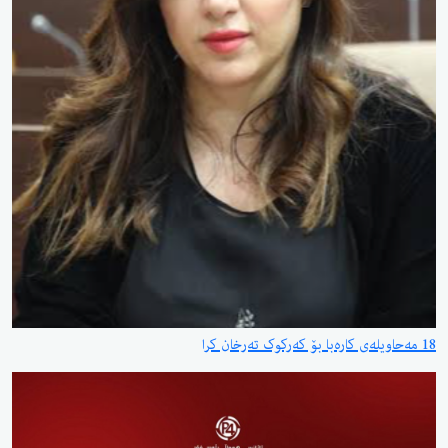
18 مەحاویلەی کارەبا بۆ کەرکوک تەرخان کرا