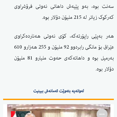
سەنت بوە، بەو پێیەش داهاتی نەوتی فرۆشراوی
کەرکوک زیاتر لە 215 ملیۆن دۆلار بوە.
هەر بەپێی راپۆرتەکە، کۆی نەوتی هەناردەکراوی
عێراق بۆ مانگی رابردوو 92 ملیۆن و 255 هەزارو 610
بەرمیل بوە و داهاتەکەی حەوت ملیارو 81 ملیۆن
دۆلار بوە.
لەوانەیە بتەوێت ئەمانەش ببینیت