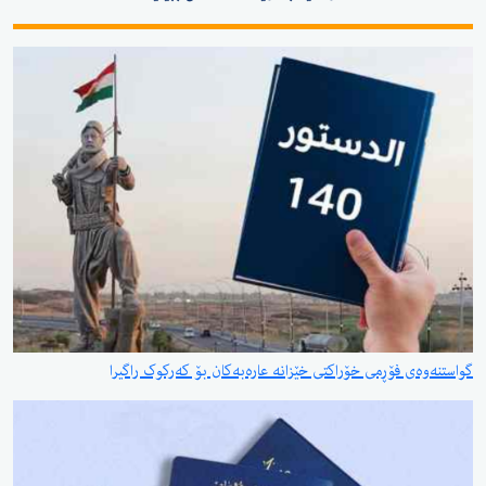
گواستنەوەی فۆڕمی خۆراکتی خێزانە عارەبەکان بۆ کەرکوک راگیرا