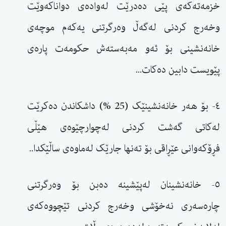
خزمەتەکەی پێی دەدرێت لەوادەی دواناکەوێت
وخەرج کردنی لەگەڵ وەرگرتنی یەکەم موچەی
خانەنشینی بۆ ئەو مەبەستەش حکومەت پارەی
پێویست دابین دەکات...
٤- بۆ هەر خانەنشینێک (25 %) داشکاندن دەکرێت
لەکاتی گەشت کردنی لەچوارچێوەی هێڵی
فڕۆکەوانی عێڕاقی بۆ تەنها جارێک لەماوەی ساڵێکدا..
٥- خانەنشینان لەپێشینە دەبن بۆ وەرگرتنی
چارەسەری نەخۆشی وخەرج کردنی تێچووەکەی