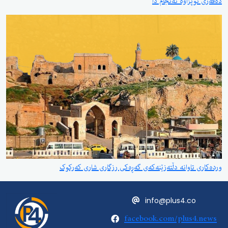
دەڤەری تۆپزاوە ئەنجام دا
وردەکاری تاوانە دڵتەزێنەکەی گەڕەکی رزگاری شاری کەرکوک
info@plus4.co
facebook.com/plus4.news