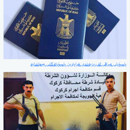
پاسپۆرتی عیراقی لە ریزبەندی خراپترین پاسپۆرتەکانی جیهاندایە