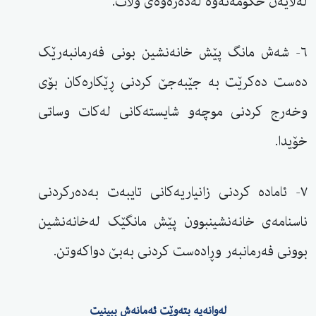
لەلایەن حکومەتەوە لەدەرەوەی وڵات.
٦- شەش مانگ پێش خانەنشین بونی فەرمانبەرێک
دەست دەکرێت بە جێبەجێ کردنی ڕێکارەکان بۆی
وخەرج کردنی موچەو شایستەکانی لەکات وساتی
خۆیدا.
٧- ئامادە کردنی زانیاریەکانی تایبەت بەدەرکردنی
ناسنامەی خانەنشینبوون پێش مانگێک لەخانەنشین
بوونی فەرمانبەر وڕادەست کردنی بەبێ دواکەوتن.
لەوانەیە بتەوێت ئەمانەش ببینیت