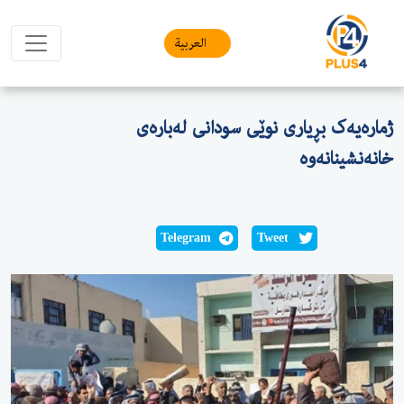
العربیة
ژمارەیەک بڕیاری نوێی سودانی لەبارەی
خانەنشینانەوە
Telegram
Tweet