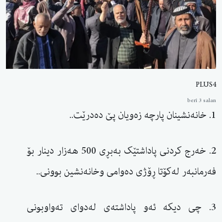
PLUS4
berî 3 salan
1. خانەنشینان پارچە زەویان پێ دەدرێت..
2. خەرج کردنی پاداشتێک بەبڕی 500 هەزار دينار بۆ
فەرمانبەر لەکۆتا ڕۆژی دەوامی وخانەنشین بوونی..
3. چی دیکە ئەو پاداشتەی لەدوای تەواوبونی