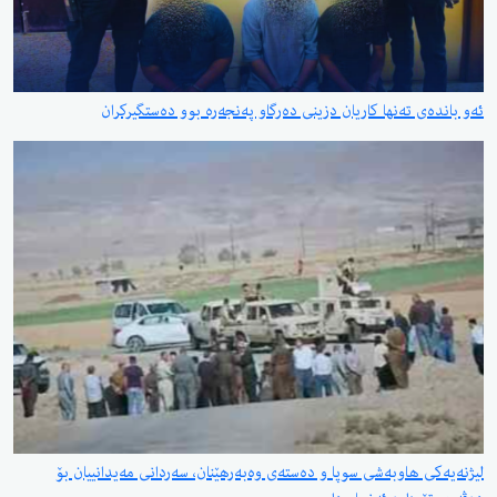
ئەو باندەی تەنها کاریان دزینی دەرگاو پەنجەرە بوو دەستگیرکران
لیژنەیەکی هاوبەشی سوپا و دەستەی وەبەرهێنان، سەردانی مەیدانییان بۆ