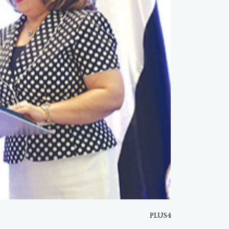
PLUS4