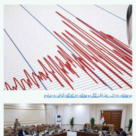
بومەلەرزەزانی عێراق: 32 بومەلەرزە لەكەركوك رویداوە