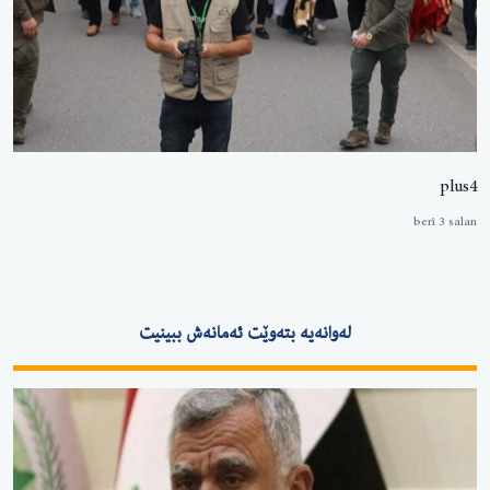
plus4
berî 3 salan
لەوانەیە بتەوێت ئەمانەش ببینیت