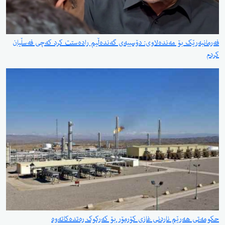
فەرمانبەرێک بۆ مەندەلاوی: دۆسییەی گەندەڵیم رادەستت کرد کەچی فەسڵیان
کردم
حکومەتی هەرێم ناردنی غازی کۆرمۆر بۆ کەرکوک رەتدەکاتەوە