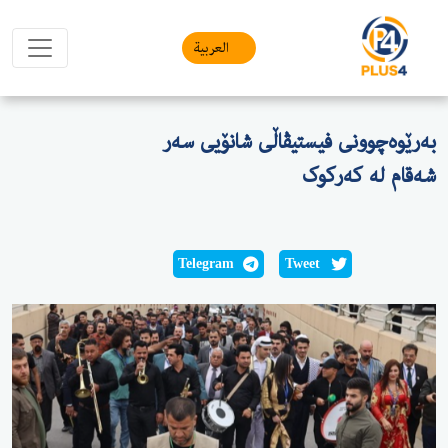
العربیة
بەرێوەچوونی فیستیڤاڵی شانۆیی سەر
شەقام لە کەرکوک
Telegram
Tweet