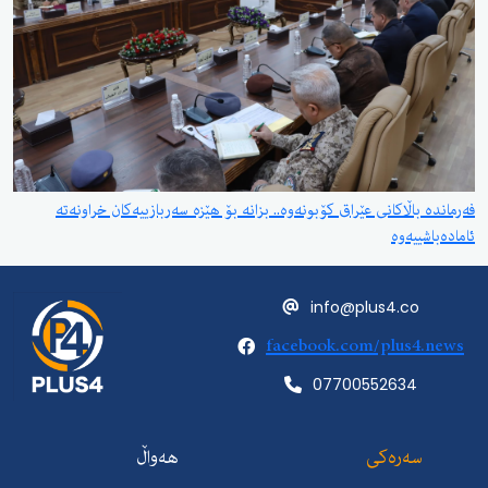
فەرماندە باڵاکانی عێراق کۆبونەوە.. بزانە بۆ هێزە سەربازییەکان خراونەتە
ئامادەباشییەوە
info@plus4.co
facebook.com/plus4.news
07700552634
سەرەکی
هەواڵ