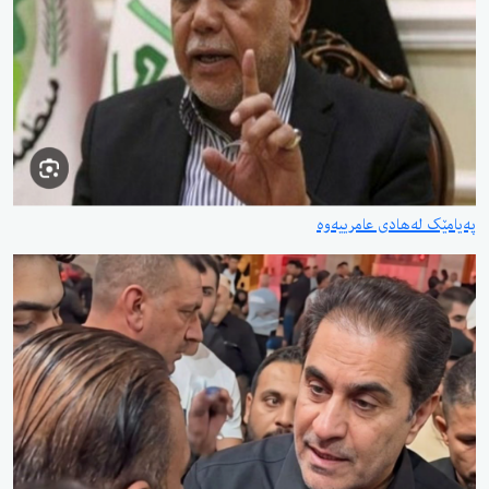
پەیامێک لەهادی عامرییەوە