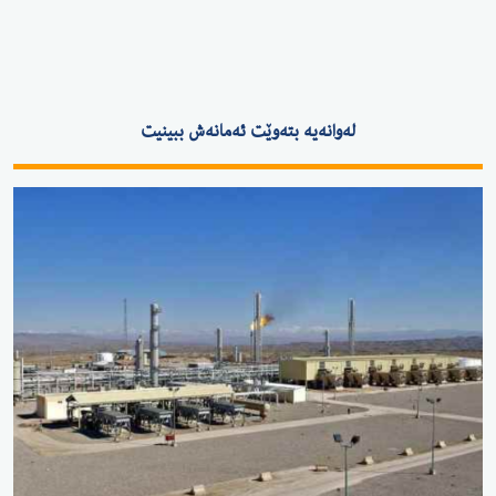
لەوانەیە بتەوێت ئەمانەش ببینیت