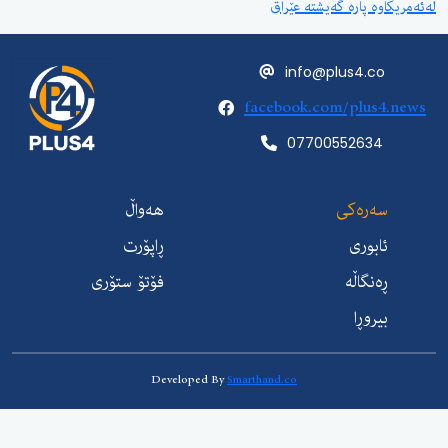
ە پارە گەیشتە عێراق
info@plus4.c
facebook.com/plus
07700552634
ەرەکی
هەواڵ
ابوری
ڕاپۆرت
ەنگاڵە
فۆتۆ ستۆری
یروڕا
Developed By
Smarthand.co