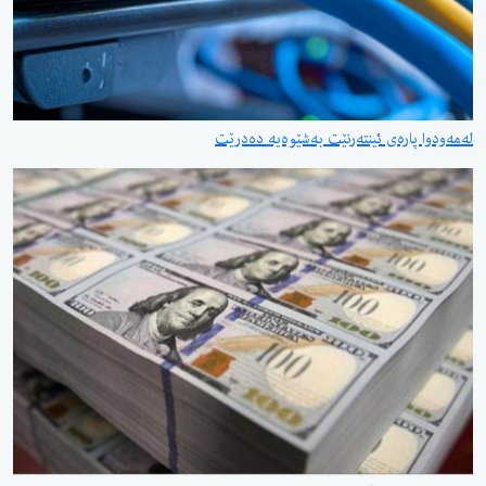
پارەی ئینتەرنێت بەشێوەیە دەدرێت