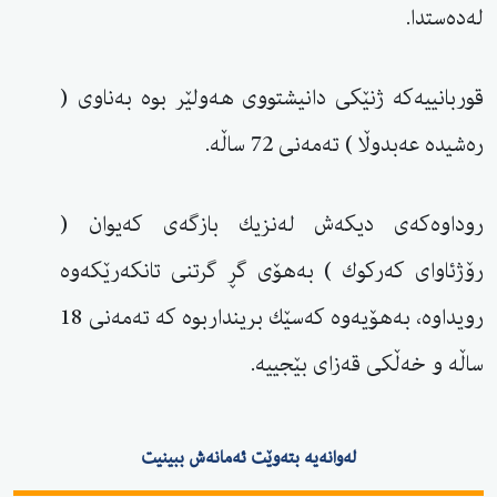
لەدەستدا.
قوربانییەكە ژنێكی دانیشتووی هەولێر بوە بەناوی (
رەشیدە عەبدوڵا ) تەمەنی 72 ساڵە.
روداوەكەی دیكەش لەنزیك بازگەی كەیوان (
رۆژئاوای كەركوك ) بەهۆی گڕ گرتنی تانكەرێكەوە
رویداوە، بەهۆیەوە كەسێك برینداربوە كە تەمەنی 18
ساڵە و خەڵكی قەزای بێجییە.
لەوانەیە بتەوێت ئەمانەش ببینیت