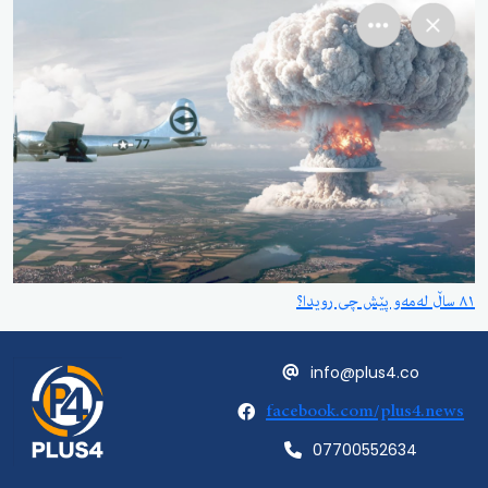
٨١ ساڵ لەمەو پێش چی رویدا؟
info@plus4.co
facebook.com/plus4.news
07700552634