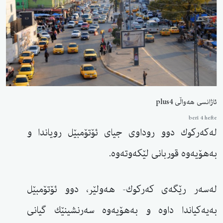
ئاژانسی هەواڵی plus4
berî 4 hefte
لەكەركوك دوو روداوی جیای ئۆتۆمبێل رویاندا و
بەهۆیەوە قوربانی لێكەوتەوە.
لەسەر رێگەی كەركوك- هەولێر، دوو ئۆتۆمبێل
بەیەكیاندا داوە و بەهۆیەوە سەرنشینێك گیانی