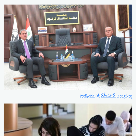
ڕوبەڕووی گەندەڵکاران دەبینەوە