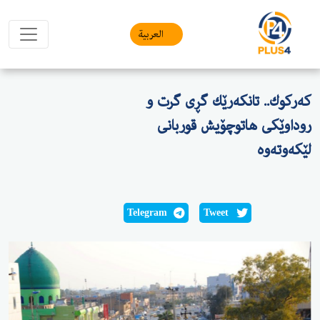
العربیة
كەركوك.. تانكەرێك گڕی گرت و
روداوێكی هاتوچۆیش قوربانی
لێكەوتەوە
Telegram
Tweet