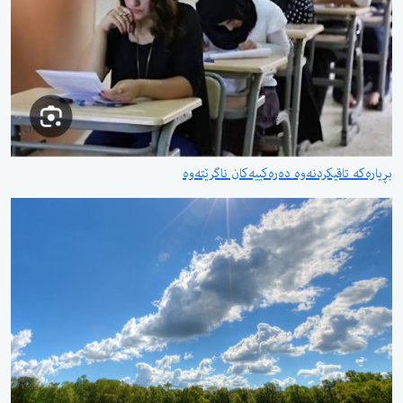
بڕیارەکە تاقیکردنەوە دەرەکییەکان ناگرێتەوە