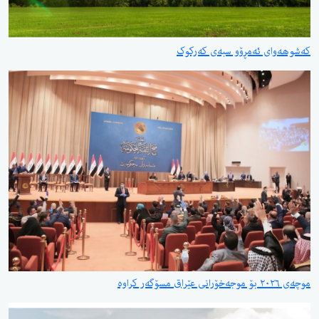
کەشوهەوای ئەمڕۆو سبەی کەرکوک
موچەی ٢٠٢٦ بۆ موجەخۆرانی عێراق مسۆگەر کراوە