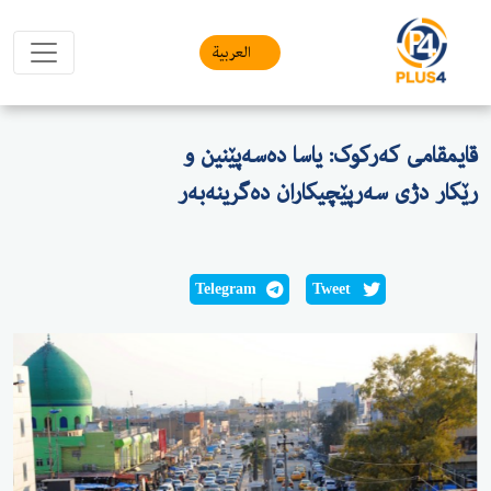
العربیة
قایمقامی کەرکوک: یاسا دەسەپێنین و
رێکار دژی سەرپێچیکاران دەگرینەبەر
Telegram
Tweet