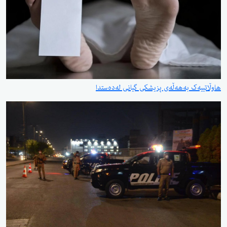
هاوڵاتییەک بەهەڵەی پزیشکی گیانی لەدەستدا