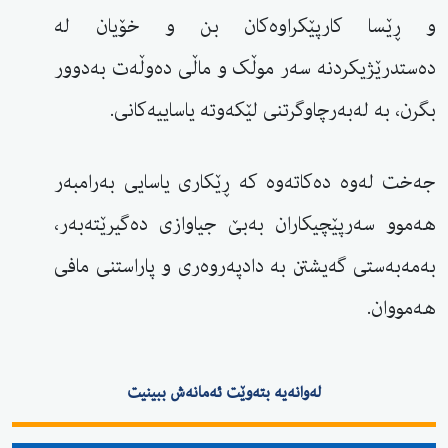
و ڕێسا کارپێکراوەکان بن و خۆیان لە
دەستدرێژیکردنە سەر موڵک و ماڵی دەوڵەت بەدوور
بگرن، بە لەبەرچاوگرتنی لێکەوتە یاساییەکانی.
جەخت لەوە دەکاتەوە کە ڕێکاری یاسایی بەرامبەر
هەموو سەرپێچیکاران بەبێ جیاوازی دەگیرێتەبەر،
بەمەبەستی گەیشتن بە دادپەروەری و پاراستنی مافی
هەمووان.
لەوانەیە بتەوێت ئەمانەش ببینیت