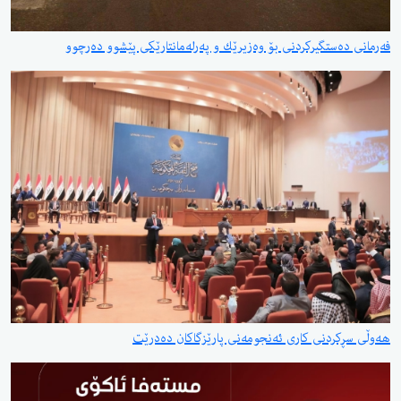
فەرمانی دەستگیركردنی بۆ وەزیرێك و پەرلەمانتارێكی پێشوو دەرچوو
هەوڵی سڕکردنی کاری ئەنجومەنی پارێزگاکان دەدرێت