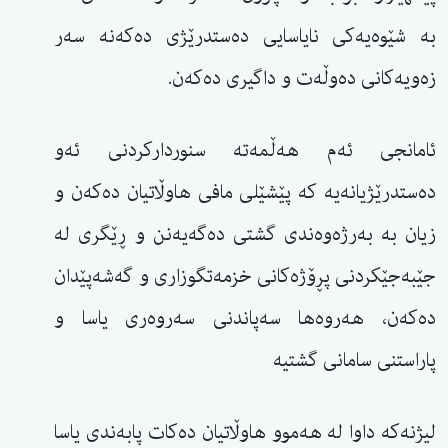
بە شێوەیەکی نایاسایی دەستدرێژی دەکەنە سەر
زەویەکانی دەوڵەت و داگیری دەکەن.
ئامانجی ئەم هەڵمەتە سنوردارکردنی ئەو
دەستدرێژیانەیە کە پێشێلی مافی هاوڵاتیان دەکەن و
زیان بە بەرژەوەندی گشتی دەگەیەنن و ڕێگری لە
جێبەجێکردنی پڕۆژەکانی خزمەتگوزاری و گەشەپێدان
دەکەن، هەروەها سەپاندنی سەروەری یاسا و
پاراستنی سامانی گشتیە
لیژنەکە داوا لە هەموو هاوڵاتیان دەکات پابەندی یاسا