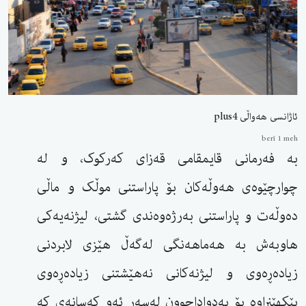
ئاژانسی هەواڵی plus4
berî 1 meh
بە فەرمانی قایمقامی قەزای کەرکوک، و لە
چوارچێوەی هەوڵەکان بۆ پاراستنی موڵک و ماڵی
دەوڵەت و پاراستنی بەرژەوەندی گشتی، لیژنەیەکی
هاوبەش بە هەماهەنگی لەگەڵ هێزی لابردنی
زیادەڕەوی و لیژنەکانی نەهێشتنی زیادەڕەوی
پێکهێنراوە بۆ بەدواداچوون لەسەر ئەو کەسانەی کە