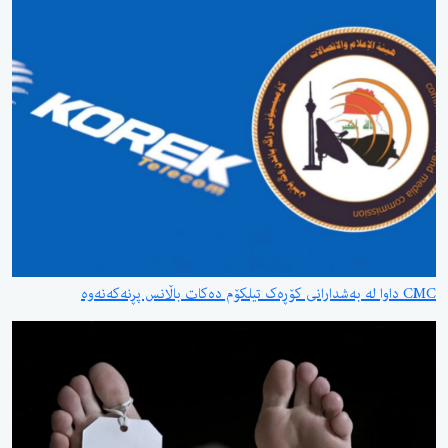
CMC داوا لە بەشدارانی کۆڕەک تیلکۆم دەکات باڵانس پڕنەکەنەوە