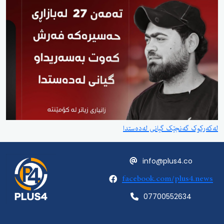
لەکەرکوک گەنجێک گیانی لەدەستدا
info@plus4.co
facebook.com/plus4.news
07700552634