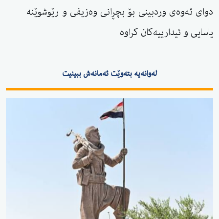
دوای ئەوەی وردبینی بۆ بچڕانی وەزیفی و رێوشوێنە
یاسایی و ئیدارییەكان كراوە
لەوانەیە بتەوێت ئەمانەش ببینیت