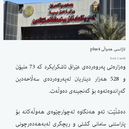
ئاژانسی هەواڵی plus4
berî 1 meh
وەزارەتی پەروەردەی عێراق ئاشكرایكرد كە 73 ملیۆن
و 528 هەزار دیناریان لەپەروەردەی سەڵاحەدین
گەڕاندوەتەوە بۆ گەنجینەی دەوڵەت.
دەشڵێت: ئەو هەنگاوە لەچوارچێوەی هەوڵەكانە بۆ
پاراستنی سامانی گشتی و ریچگری لەبەهەدەرچونی