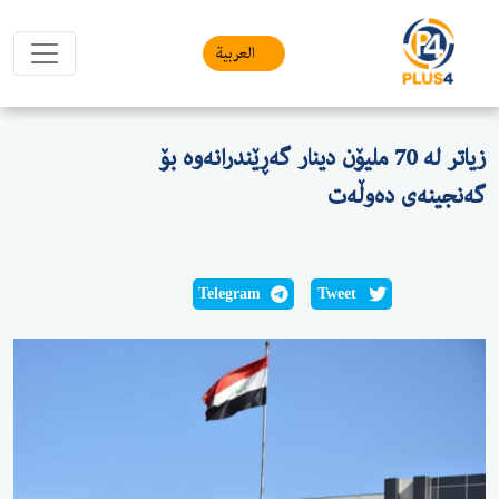
العربیة
زیاتر لە 70 ملیۆن دینار گەڕێندرانەوە بۆ
گەنجینەی دەوڵەت
Telegram
Tweet