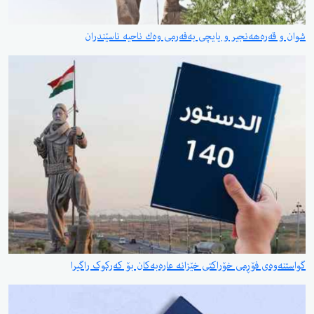
شوان و قەرەهەنجیر و یایچی بەفەرمی وەك ناحیە ناسێندران
گواستنەوەی فۆڕمی خۆراکتی خێزانە عارەبەکان بۆ کەرکوک راگیرا