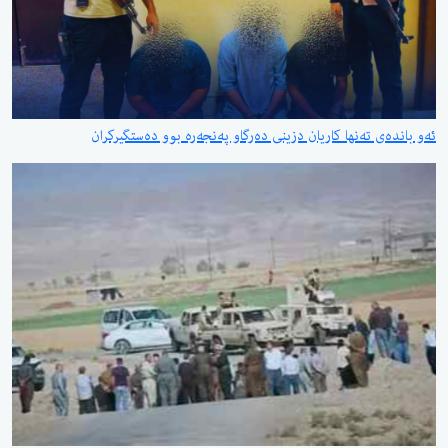
ئەو باندەی تەنها کاریان دزینی دەرگاو پەنجەرە بوو دەستگیرکران