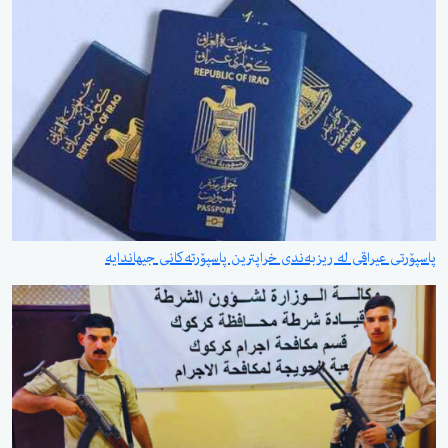
پاسپۆرتی عیراقی لە ریزبەندی خراپترین پاسپۆرتەکانی جیهاندایە