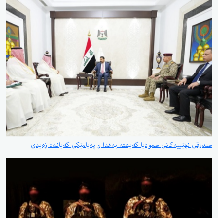
سندوقی نهێنییەكانی سعودیا گەیشتە بەغدا و پەیامێكی گەیاندە زەیدی