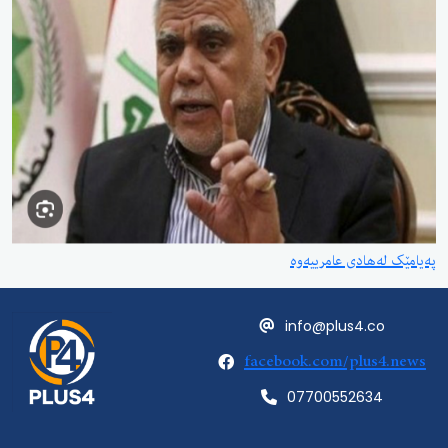
پەیامێک لەهادی عامرییەوە
info@plus4.co
facebook.com/plus4.news
07700552634