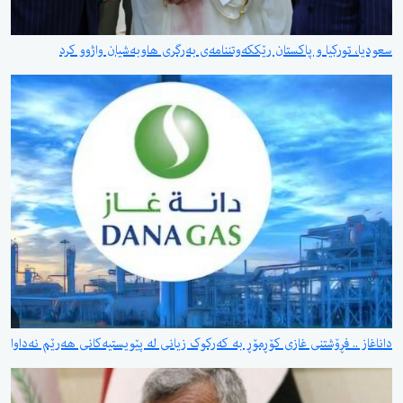
سعودیا، تورکیا و پاکستان رێککەوتننامەی بەرگری هاوبەشیان واژوو کرد
داناغاز .. فڕۆشتنی غازی کۆڕمۆڕ بە کەرکوک زیانی لە پێویستیەکانی هەرێم نەداوا