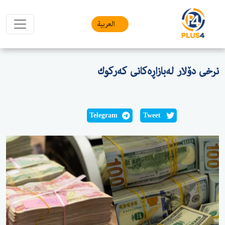
العربیة
نرخی دۆلار لەبازاڕەكانی كەركوك
Telegram
Tweet