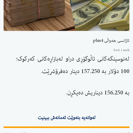
ئاژانسی هەواڵی plus4
berî 1 meh
لەنوسینگەکانی ئاڵوگۆڕی دراو لەبازاڕەکانی کەرکوک؛
100 دۆلار بە 157.250 دینار دەفرۆشرێت.
بە 156.250 دیناریش دەیکڕن.
لەوانەیە بتەوێت ئەمانەش ببینیت