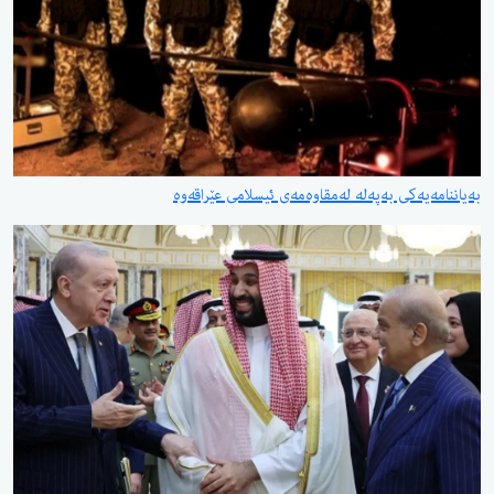
بەیاننامەیەكی بەپەلە لەمقاوەمەی ئیسلامی عێراقەوە