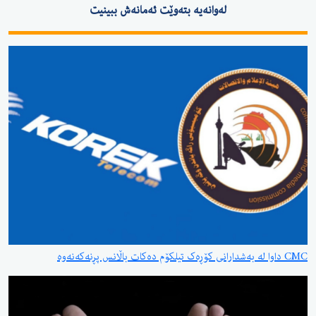
لەوانەیە بتەوێت ئەمانەش ببینیت
CMC داوا لە بەشدارانی کۆڕەک تیلکۆم دەکات باڵانس پڕنەکەنەوە