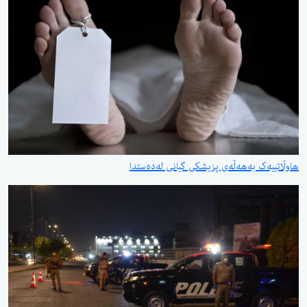
هاوڵاتییەک بەهەڵەی پزیشکی گیانی لەدەستدا