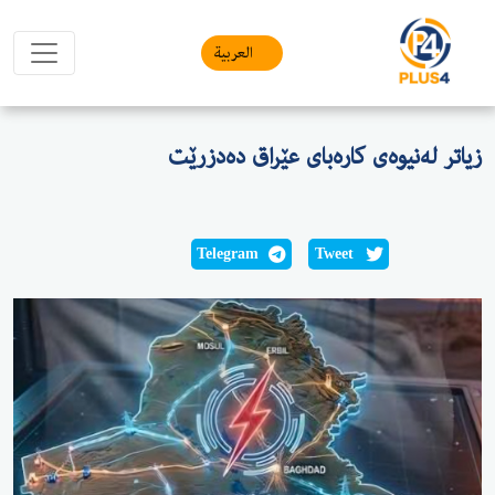
العربیة
زیاتر لەنیوەی کارەبای عێراق دەدزرێت
Telegram
Tweet