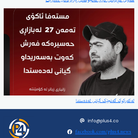
هەوڵی سڕکردنی کاری ئەنجومەنی پارێزگاکان دەدرێت
لەکەرکوک گەنجێک گیانی لەدەستدا
info@plus4.co
facebook.com/plus4.news