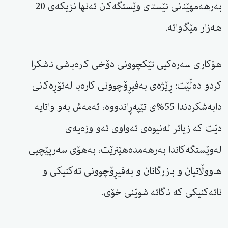
بەرهەمهێنانی ئێستای وێستگەکان تەنها نزیکەی 20
هەزار مێگاواتە.
هۆکاری سەرەکیی تێکچوونی دۆخی کارەباشی ئاشکرا
کردو دەڵێت: ڕێژەی بەفیڕۆچوونی کارەبا لەتۆڕەکانی
دابەشکردندا 55%ی تێپەڕاندووە، ئەمەش بەو واتایە
دێت کە زیاتر لەنیوەی تەواوی ئەو وزەیەی
لەوێستگەکاندا بەرهەمدەهێنرێت، بەهۆی سەرپێچیی
هاووڵاتیان و بازرگانان و بەفیڕۆچوونی تەکنیکی و
ناتەکنیکی کە ناگاتە شوێنی خۆی.