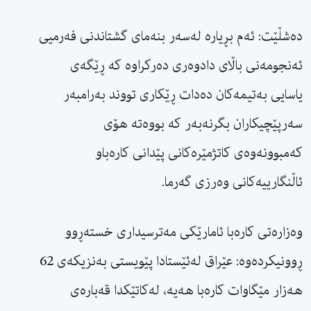
دەشڵێت: ئەم بڕیارە لەسەر بنەمای گشتاندنی فەرمیی
ئەنجومەنی باڵای دادوەری دەرکراوە کە ڕێگەی
یاسایی بەتیمەکان دەدات ڕێکاری تووند بەرامبەر
سەرپێچیکاران بگرنەبەر کە بووەتە هۆی
کەمبوونەوەی کاتژمێرەکانی پێدانی کارەباو
ئاڵنگارییەکانی وەرزی گەرما.
وەزارەتی کارەبا ئامارێکی مەترسیداری خستەڕوو
ڕوونیکردەوە: عێراق لەئێستادا پێویستی بەنزیکەی 62
هەزار مێگاوات کارەبا هەیە، لەکاتێکدا قەبارەی