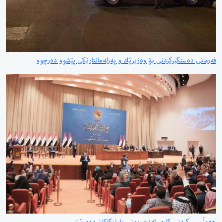
فەرمانی دەستگیركردنی بۆ وەزیرێك و پەرلەمانتارێكی پێشوو دەرچوو