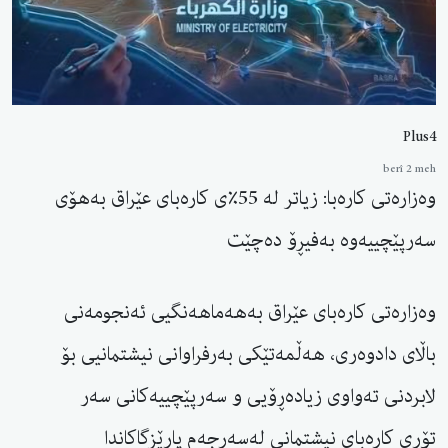
Plus4
berî 2 meh
وەزارەتی کارەبا: زیاتر لە 55٪ی کارەبای عێراق بەهۆی
سەرپێچییەوە بەفیڕۆ دەچێت
وەزارەتی کارەبای عێراق بەهەماهەنگیی ئەنجومەنی
باڵای دادوەری، هەڵمەتێکی بەرفراوانی نیشتمانیی بۆ
لابردنی تەواوی زیادەڕۆیی و سەرپێچییەکانی سەر
تۆڕی کارەبای نیشتمانی لەسەرجەم پارێزگاکاندا