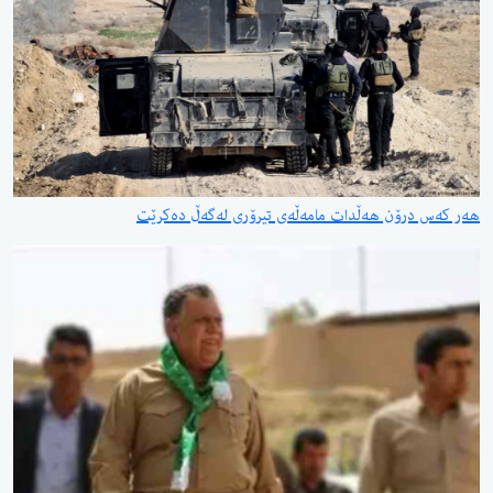
هەر کەس درۆن هەڵدات مامەڵەی تیرۆری لەگەڵ دەکرێت