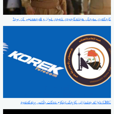
کارەکتەری سەرەکی هێنانەکایەوەی ناحیەی شوان و قەرەهەنجیر کێ بوە؟
CMC داوا لە بەشدارانی کۆڕەک تیلکۆم دەکات باڵانس پڕنەکەنەوە