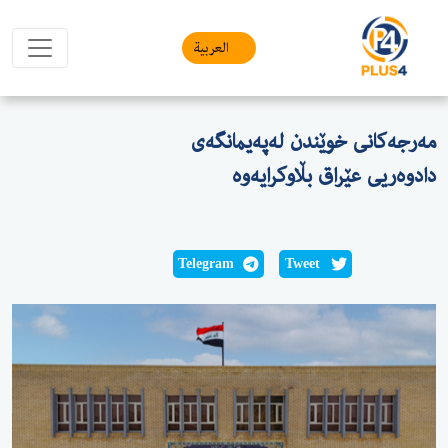
العربیة
مەرجەكانی خوێندن لەپەیمانگەی
دادوەریی عێراق بڵاوکرایەوە
Telegram
Tweet