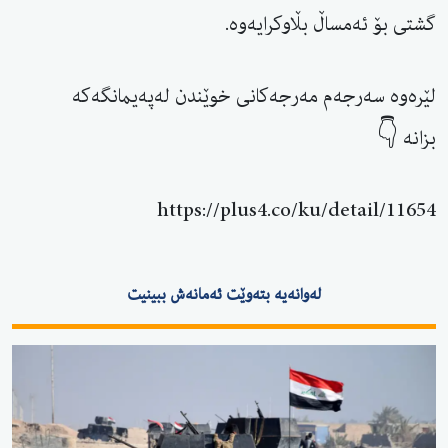
گشتی بۆ ئەمساڵ بڵاوكرایەوە.
لێرەوە سەرجەم مەرجەکانی خوێندن لەپەیمانگەکە
بزانە 👇
https://plus4.co/ku/detail/11654
لەوانەیە بتەوێت ئەمانەش ببینیت