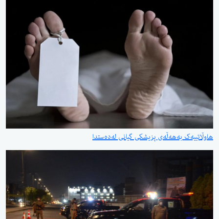
هاوڵاتییەک بەهەڵەی پزیشکی گیانی لەدەستدا