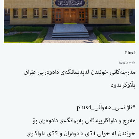
Plus4
berî 2 meh
مەرجەكانی خوێندن لەپەیمانگەی دادوەریی عێراق
بڵاوکرایەوە
#ئاژانسی_هەواڵی_plus4
مەرج و داواكارییەكانی پەیمانگەی دادوەری بۆ
خوێندن لە خولی 54ی دادوەران و 55ی داواكاری