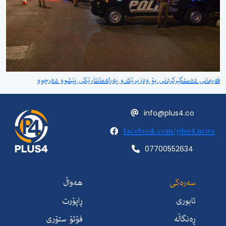
فەرمانی دەستگیركردنی بۆ وەزیرێك و پەرلەمانتارێكی پێشوو دەرچوو
info@plus4.co
facebook.com/plus4.news
07700552634
سەرەکی
هەواڵ
ئابوری
ڕاپۆرت
ڕەنگاڵە
فۆتۆ ستۆری