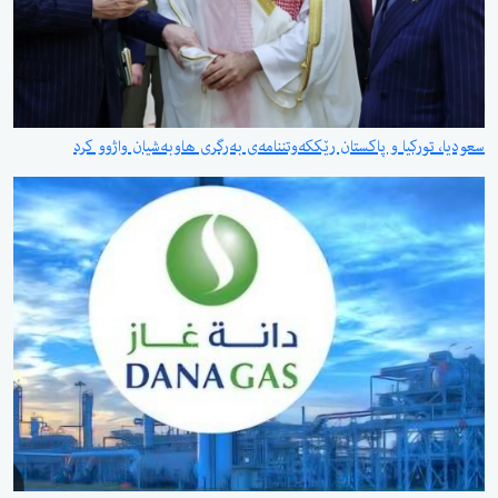
سعودیا، تورکیا و پاکستان رێککەوتننامەی بەرگری هاوبەشیان واژوو کرد