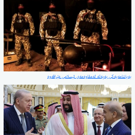
بەیاننامەیەكی بەپەلە لەمقاوەمەی ئیسلامی عێراقەوە