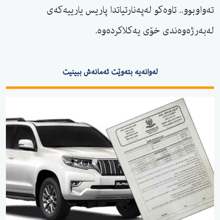
تەواوبوو.. تاوەکو لەپەنارتیاتدا پاریس یارییەکەی
لەبەرژەوەندی خۆی یەکلاکردەوە.
لەوانەیە بتەوێت ئەمانەش ببینیت