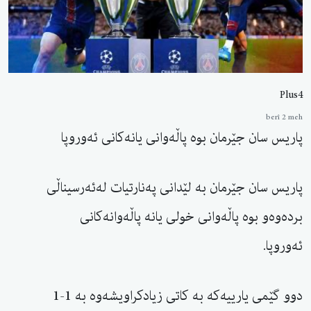
Plus4
berî 2 meh
پاریس سان جێرمان بوە پاڵەوانی یانەکانی ئەوروپا
پاریس سان جێرمان بە لێدانی پەنارتیات لەئەرسیناڵی
بردەوەو بوە پاڵەوانی خولی یانە پاڵەوانەکانی
ئەوروپا.
دوو گێمی یارییەکە بە کاتی زیادکراویشەوە بە 1-1