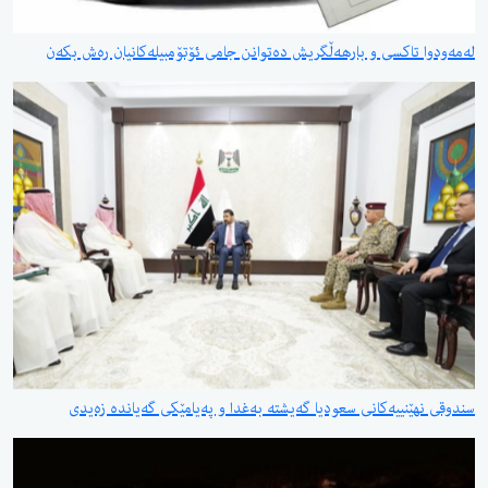
لەمەودوا تاکسی و بارهەڵگریش دەتوانن جامی ئۆتۆمبیلەکانیان رەش بکەن
سندوقی نهێنییەكانی سعودیا گەیشتە بەغدا و پەیامێكی گەیاندە زەیدی