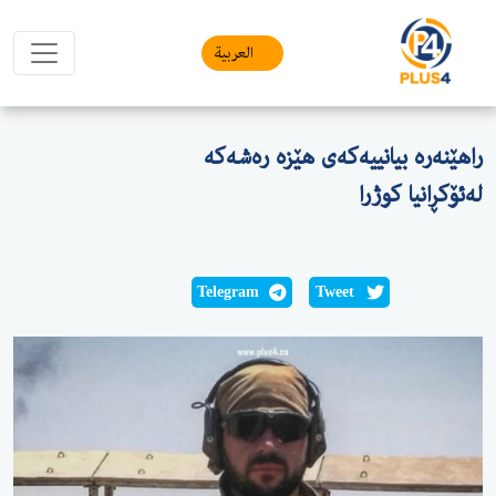
العربیة
راهێنەرە بیانییەکەی هێزە رەشەکە
لەئۆکڕانیا کوژرا
Telegram
Tweet