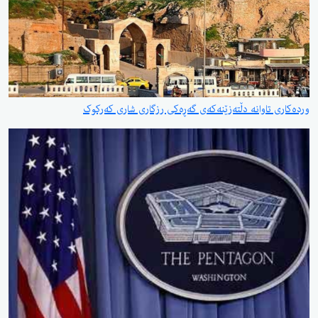
وردەکاری تاوانە دڵتەزێنەکەی گەڕەکی رزگاری شاری کەرکوک