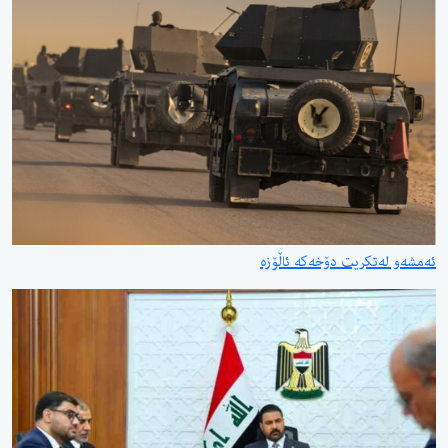
ئەمشەو لەتکریت دۆخەکە ئاڵۆزە