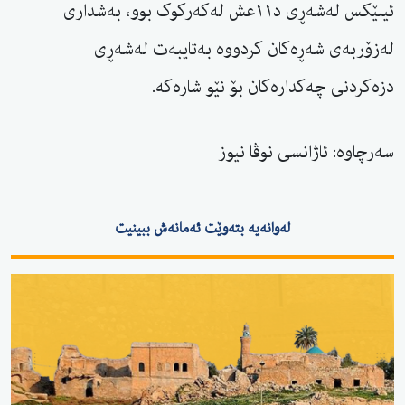
ئیلێکس لەشەڕی د١١عش لەکەرکوک بوو، بەشداری
لەزۆربەی شەڕەکان کردووە بەتایبەت لەشەڕی
دزەکردنی چەکدارەکان بۆ نێو شارەکە.
سەرچاوە: ئاژانسی نوڤا نیوز
لەوانەیە بتەوێت ئەمانەش ببینیت