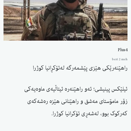
Plus4
berî 2 meh
راهێنەرێکی هێزی پێشمەرگە لەئۆکڕانیا کوژرا
ئیلێکس پینیشی؛ ئەو راهێنەرە ئیتاڵیەی ماوەیەکی
زۆر مامۆستای مەشق و راهێنانی هێزە رەشەکەی
کەرکوک بوو، لەشەڕی ئۆکرانیا کوژرا.