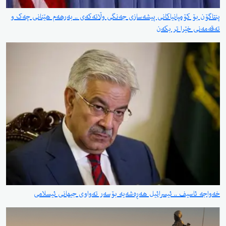
پنتاگۆن بۆ کۆمپانیاکانی پیشەسازی جەنگی وڵاتەکەی .. بەرهەم هێنانی چەک و
تەقەمەنی خێرا تر بکەن
خەواجە ئاسیف .. ئیسرائیل هەڕەشەیە بۆسەر تەواوی جیهانی ئیسلامی