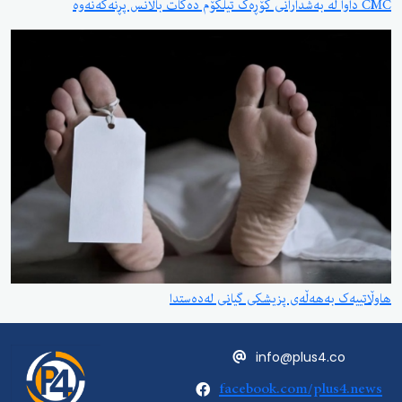
CMC داوا لە بەشدارانی کۆڕەک تیلکۆم دەکات باڵانس پڕنەکەنەوە
هاوڵاتییەک بەهەڵەی پزیشکی گیانی لەدەستدا
info@plus4.co
facebook.com/plus4.news