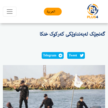
العربیة
گەنجێک لەبەنداوێکی کەرکوک خنکا
Telegram
Tweet