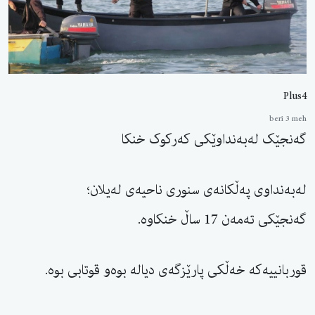
Plus4
berî 3 meh
گەنجێک لەبەنداوێکی کەرکوک خنکا
لەبەنداوی پەڵکانەی سنوری ناحیەی لەیلان؛
گەنجێکی تەمەن 17 ساڵ خنکاوە.
قوربانییەکە خەڵکی پارێزگەی دیالە بوەو قوتابی بوە.