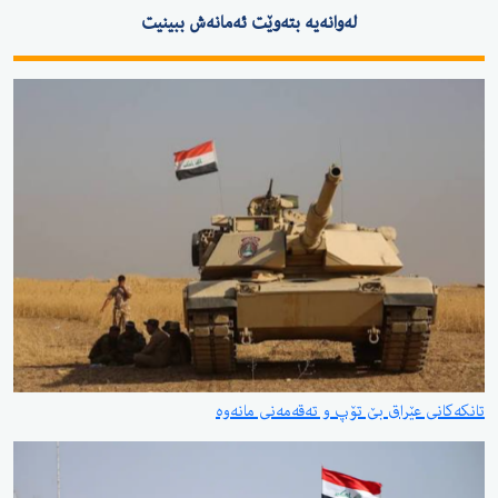
لەوانەیە بتەوێت ئەمانەش ببینیت
تانكەكانی عێراق بێ تۆپ و تەقەمەنی مانەوە