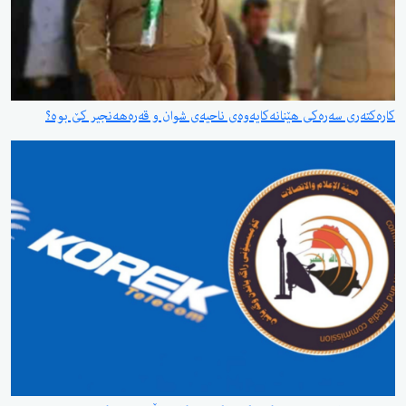
کارەکتەری سەرەکی هێنانەکایەوەی ناحیەی شوان و قەرەهەنجیر کێ بوە؟