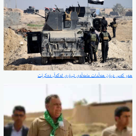
هەر کەس درۆن هەڵدات مامەڵەی تیرۆری لەگەڵ دەکرێت