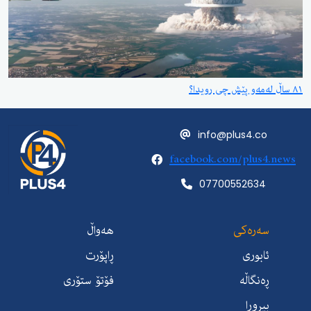
٨١ ساڵ لەمەو پێش چی رویدا؟
info@plus4.co
facebook.com/plus4.news
07700552634
سەرەکی
هەواڵ
ئابوری
ڕاپۆرت
ڕەنگاڵە
فۆتۆ ستۆری
بیروڕا