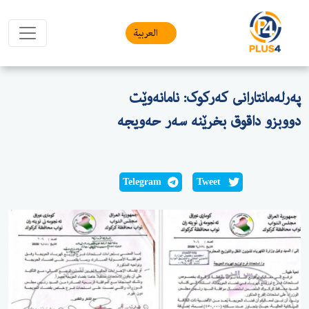
العربیة
پەرلەمانتارانی کەرکوک: نامانەوێت
دووبزو داقوق بخرێنە سەر حەویجە
Telegram
Tweet