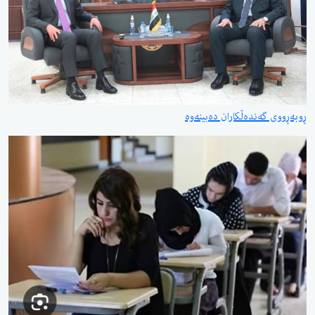
ڕوبەڕووی گەندەڵکاران دەبینەوە