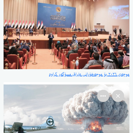
موچەی ٢٠٢٦ بۆ موجەخۆرانی عێراق مسۆگەر کراوە