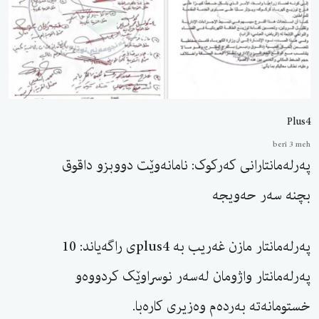
Plus4
berî 3 meh
پەرلەمانتارانی کەرکوک: نامانەوێت دووبزو داقوق
بچنە سەر حەویجە
پەرلەمانتار مازن غەریب بە plus4ی راگەیاند: 10
پەرلەمانتار واژومان لەسەر نوسراوێک کردووەو
خستومانەتە بەردەم وەزیری کارەبا.