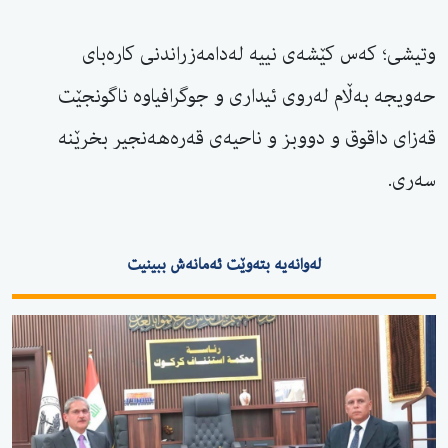
وتیشی؛ کەس کێشەی نییە لەدامەزراندنی کارەبای
حەویجە بەڵام لەروی ئیداری و جوگرافیاوە ناگونجێت
قەزای داقوق و دووبز و ناحیەی قەرەهەنجیر بخرێنە
سەری.
لەوانەیە بتەوێت ئەمانەش ببینیت