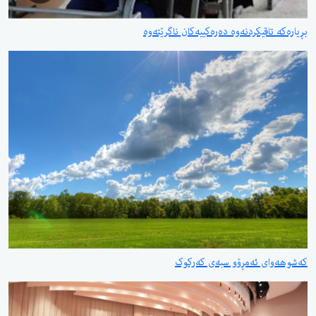
بڕیارەکە تاقیکردنەوە دەرەکییەکان ناگرێتەوە
کەشوهەوای ئەمڕۆو سبەی کەرکوک