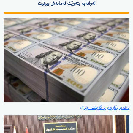
لەوانەیە بتەوێت ئەمانەش ببینیت
لەئەمریكاوە پارە گەیشتە عێراق