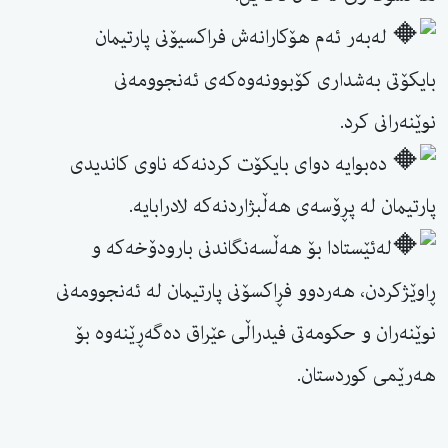
لەبەر ئەم هۆکارانەش فراکسیۆنى پارتیمان
بایکۆتى بەشدارى کۆبوونەوەکەى ئەنجوومەنى
نوێنەرانى کرد.
دەبوایە دواى بایکۆت کردنەکە ناوى کاندیدى
پارتیمان لە پڕۆسەى هەڵبژاردنەکە لادرابایە.
لەئێستادا بۆ هەڵسەنگاندنى بارودۆخەکە و
ڕاوێژکردن، هەردوو فڕاکسۆنى پارتیمان لە ئەنجوومەنى
نوێنەران و حکومەتى فیدراڵى عێراق دەگەڕێنەوە بۆ
هەرێمى کوردستان.