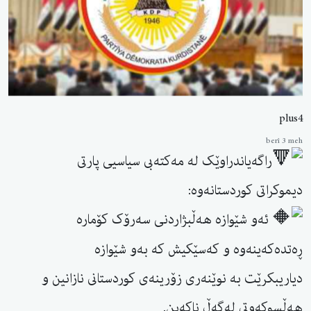
plus4
berî 3 meh
راگەیاندراوێک لە مەکتەبى سیاسیى پارتى
دیموکراتى کوردستانەوە:
ئەو شێوازە هەڵبژاردنی سەرۆک کۆمارە
ڕەتدەکەینەوە و کەسێکیش کە بەو شێوازە
دیاریبکرێت بە نوێنەرى زۆرینەى کوردستانى نازانین و
هەڵسوکەوتى لەگەڵ ناکەین.