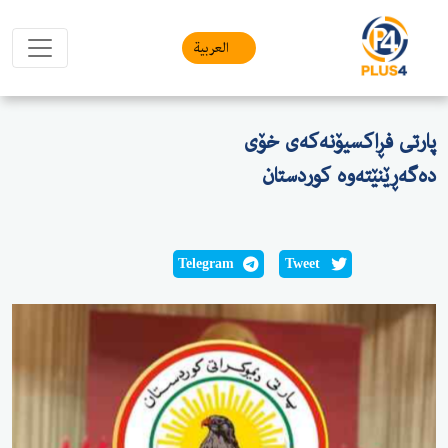
العربیة
پارتی فڕاکسیۆنەکەی خۆی
دەگەڕێنێتەوە کوردستان
Telegram
Tweet