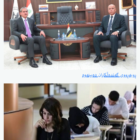
ڕوبەڕووی گەندەڵکاران دەبینەوە