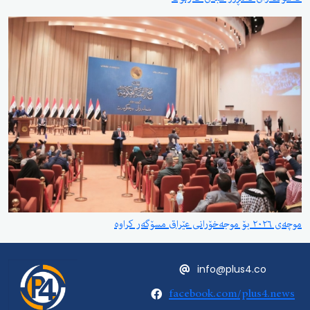
موچەی ٢٠٢٦ بۆ موجەخۆرانی عێراق مسۆگەر کراوە
info@plus4.co
facebook.com/plus4.news