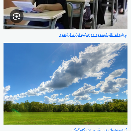
بڕیارەکە تاقیکردنەوە دەرەکییەکان ناگرێتەوە
کەشوهەوای ئەمڕۆو سبەی کەرکوک