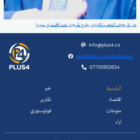
من لا يعرف الشعب لكوردي يفرح لما جرى ضد #قسد في سوريا
info@plus4.co
facebook.com/plus4.news
07700552634
الرئيسية
خبر
اقتصاد
تقارير
منوعات
فوتوستوري
اراء