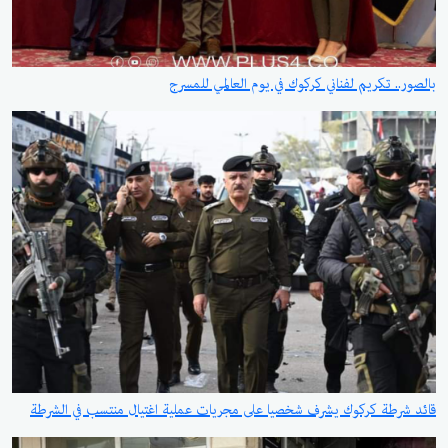
بالصور.. تكريم لفناني كركوك في يوم العالمي للمسرح
قائد شرطة كركوك يشرف شخصيا على مجريات عملية اغتيال منتسب في الشرطة