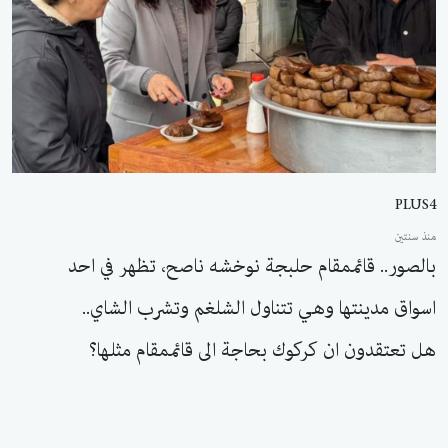
PLUS4
منذ سنتين
بالصور.. قائممقام حلبجة نوخشه ناصح، تظهر في احد
اسواق مدينتها وهي تتناول الشلغم وتشرب الشاي..
هل تعتقدون ان كركوك بحاجة الى قائممقام مثلها؟