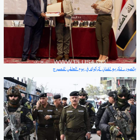
بالصور.. تكريم لفناني كركوك في يوم العالمي للمسرح