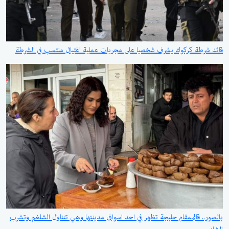
قائد شرطة كركوك يشرف شخصيا على مجريات عملية اغتيال منتسب في الشرطة
بالصور.. قائممقام حلبجة تظهر في احد اسواق مدينتها وهي تتناول الشلغم وتشرب