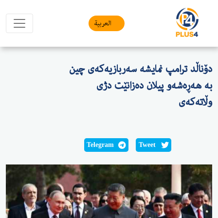
العربیة
دۆناڵد ترامپ نمایشە سەربازیەکەی چین
بە هەڕەشەو پیلان دەزانێت دژی
وڵاتەکەی
Telegram
Tweet