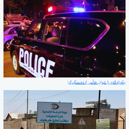
بکوژەکەی ( شوان خاڵس ) دەستگیرکرا