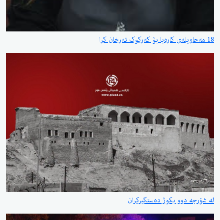
18 مەحاویلەی کارەبا بۆ کەرکوک تەرخان کرا
لە شۆرجە دوو بکوژ دەستگیرکران