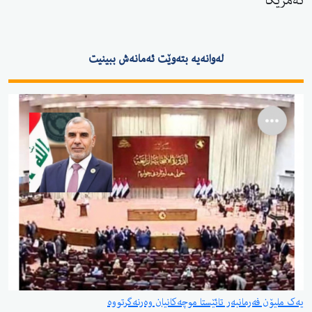
ئەمریکا
لەوانەیە بتەوێت ئەمانەش ببینیت
یەک ملیۆن فەرمانبەر تائێستا موچەکانیان وەرنەگرتووە