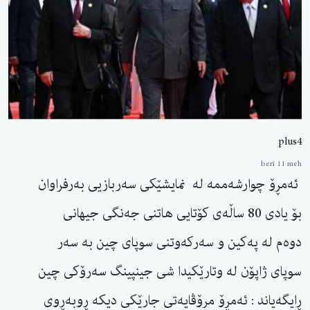
plus4
berî 11 meh
ئەمڕۆ چوارشەممە لە نمایشێکی سەربازیی بەرفراوان
بۆ یادی 80 ساڵەی کۆتایی هاتنی جەنگی جیهانی
دوەم لە پەکین و سەرکەوتنی سوپای چین بە سەر
سوپای ژاپۆن لە وتارێکیدا شی جینپینگ سەرۆكی چین
ڕایگەیاند : ئەمڕۆ مرۆڤایەتی جارێکی دیکە ڕوبەڕوی