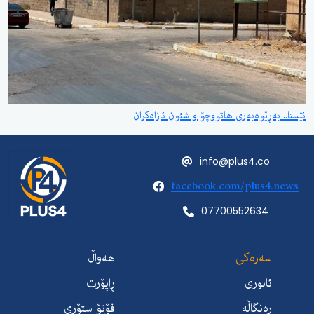
ئێستا.. بەڕێوەبەری هاتووچۆ و شئون ئازادکران
info@plus4.co
facebook.com/plus4.news
07700552634
سەرەکی
هەواڵ
ئابوری
ڕاپۆرت
ڕەنگاڵە
فۆتۆ ستۆری