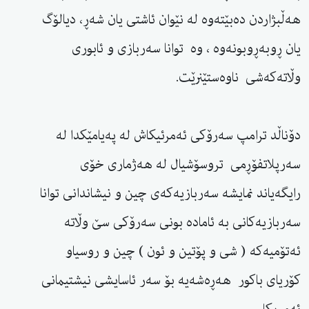
هەڵبژاردن دەبێتەوە لە نێوان ئاشتی یان شەڕ، دیالۆگ
یان ڕوبەڕوبونەوە ، وە توانا سەربازی و ئابوری
وڵاتەکەشی ناوەستێنرێت.
دۆناڵد ترامپ سەرۆکی ئەمرئیکاش لە پەیامێکدا لە
سەرپلاتفۆڕمی تروسۆشیال لە هەژماری خۆی
رایگەیاند نمایشە سەربازیەکەی چین و نیشاندانی توانا
سەربازیەکانی بە ئامادە بونی سەرۆکی سێ وڵاتە
ئەتۆمیەکە ( شی و پۆتین و ئون ) چین و روسیاو
کۆریای باکور هەڕەشەیە بۆ سەر ئاسایشی نیشتیمانی