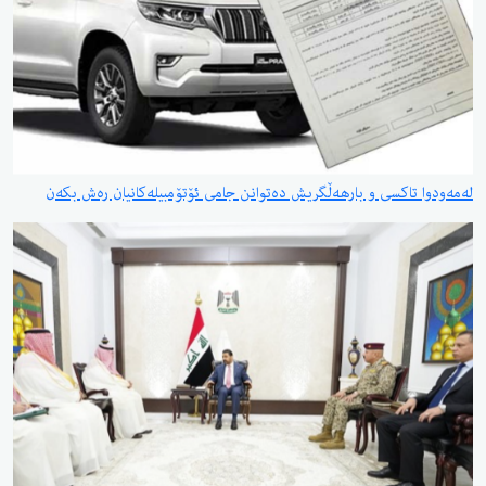
لەمەودوا تاکسی و بارهەڵگریش دەتوانن جامی ئۆتۆمبیلەکانیان رەش بکەن