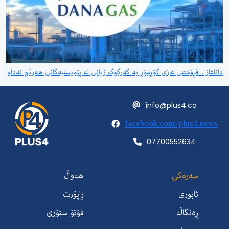
داناغاز .. فڕۆشتنی غازی کۆڕمۆڕ بە کەرکوک زیانی لە پێویستیەکانی هەرێم نەداوا
info@plus4.co
facebook.com/plus4.news
07700552634
سەرەکی
هەواڵ
ئابوری
ڕاپۆرت
ڕەنگاڵە
فۆتۆ ستۆری