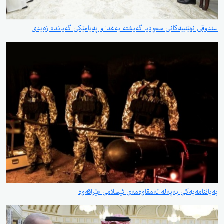
سندوقی نهێنییەكانی سعودیا گەیشتە بەغدا و پەیامێكی گەیاندە زەیدی
بەیاننامەیەكی بەپەلە لەمقاوەمەی ئیسلامی عێراقەوە