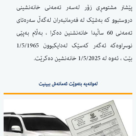
پێشتر مشتومڕی زۆر لەسەر تەمەنی خانەنشینی
دروستبوو کە بەشێک لە فەرمانبەران لەگەڵ سەرەتای
تەمەنی 60 ساڵیدا خانەنشنین دەکرا ، بەڵام بەپێی
نوسراوەکە ئەگەر کەسێک لەدایکبوون 1/5/1965
بێت ، ئەوە لە 1/5/2025 خانەنشین دەکرێت.
لەوانەیە بتەوێت ئەمانەش ببینیت