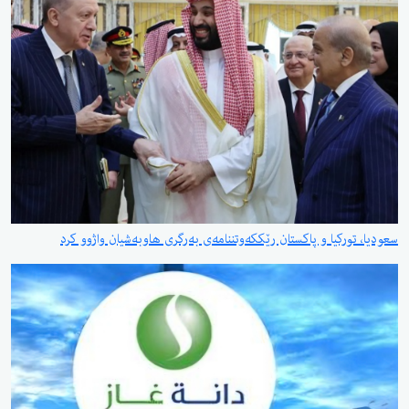
سعودیا، تورکیا و پاکستان رێککەوتننامەی بەرگری هاوبەشیان واژوو کرد