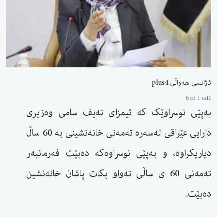
ئاژانسی هەواڵی plus4
berî 1 salê
بەپێی نوسراوێک کە ئیمزای تەیف سامی وەزیری
دارایی عێراقی لەسەرە تەمەنی خانەنشینی بە 60 ساڵ
دیاریکراوە، و بەپێی نوسراوەکە دەبێت فەرمانبەر
تەمەنی 60 ی ساڵی تەواو بکات پاشان خانەنشین
دەبێت.