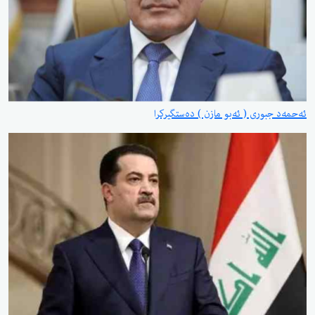
وری ( ئەبو مازن ) دەستگیرکرا