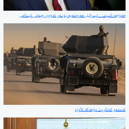
سیف .. ئیسرائیل هەڕەشەیە بۆسەر تەواوی جیهانی ئیسلامی
تکریت دۆخەکە ئاڵۆزە