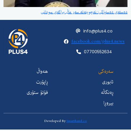
ستپاکی: نەچوینەتە سەر ماڵ براکەی سودانی
info@plus4.c
facebook.com/plus
07700552634
ەرەکی
هەواڵ
ابوری
ڕاپۆرت
ەنگاڵە
فۆتۆ ستۆری
یروڕا
Developed By
Smarthand.co