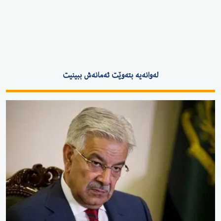
لەوانەیە بتەوێت ئەمانەش ببینیت