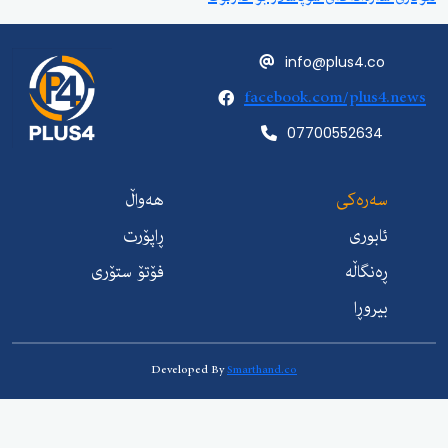
info@plus4.c
facebook.com/plus
07700552634
ەرەکی
هەواڵ
ابوری
ڕاپۆرت
ەنگاڵە
فۆتۆ ستۆری
یروڕا
Developed By
Smarthand.co