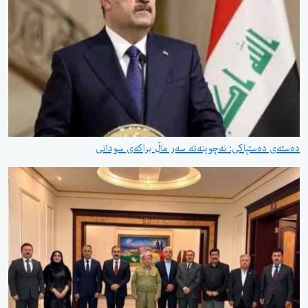
ستپاکی: نەچوینەتە سەر ماڵ براکەی سودانی