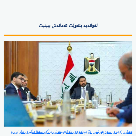
لەوانەیە بتەوێت ئەمانەش ببینیت
ی سەرپەرشتی کۆبونەوەی ئەنجومەنی باڵای سەقامگیری دارایی و