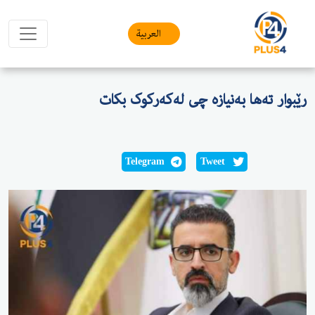
العربیة
تەها بەنیازە چی لەکەرکوک بکات
Telegram
Tweet