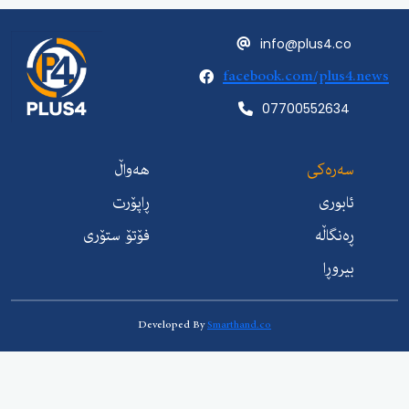
info@plus4.c
facebook.com/plus
07700552634
ەرەکی
هەواڵ
ابوری
ڕاپۆرت
ەنگاڵە
فۆتۆ ستۆری
یروڕا
Developed By
Smarthand.co