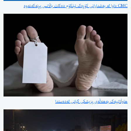
ک بەهەڵەی پزیشکی گیانی لەدەستدا