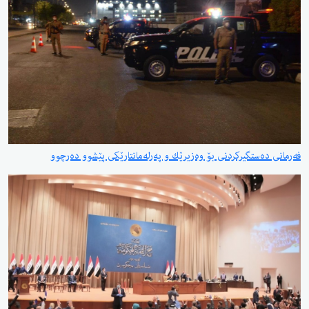
ەستگیركردنی بۆ وەزیرێك و پەرلەمانتارێكی پێشوو دەرچوو