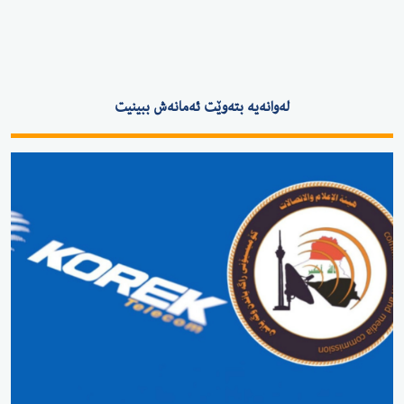
لەوانەیە بتەوێت ئەمانەش ببینیت