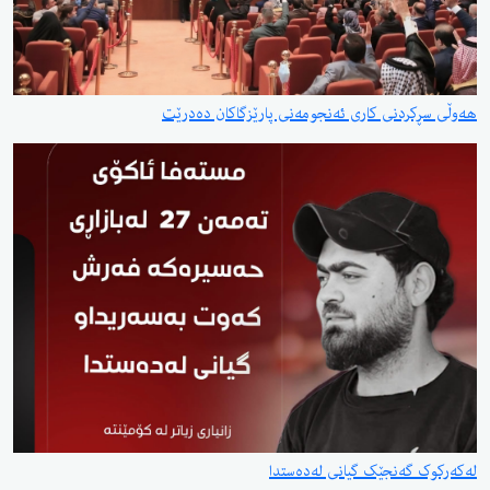
ردنی کاری ئەنجومەنی پارێزگاکان دەدرێت
گەنجێک گیانی لەدەستدا