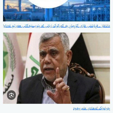
داناغاز .. فڕۆشتنی غازی کۆڕمۆڕ بە کەرکوک زیانی لە پێویستیەکانی هەرێم نەداوا
پەیامێک لەهادی عامرییەوە