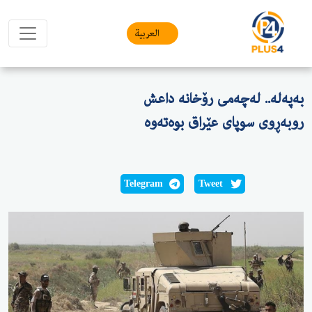
العربیة
به‌په‌له‌.. له‌چه‌می رۆخانه‌ داعش
روبه‌ڕوی سوپای عێراق بوه‌ته‌وه‌
Telegram
Tweet