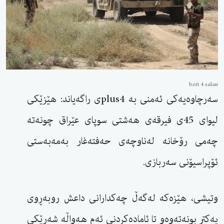
berî 4 salan
سەرچاوەیەکی ئەمنی بە plus4ی راگەیاند: هێزێکی
لیوای 45ی فیرقەی هەشتی سوپای عێراق چونەتە
چەمی رۆخانە لەناوچەی حەفتەغار بەمەبەستی
ئۆپراسیۆنی سەربازی.
وتیشی، هێزەکە لەگەڵ چەکدارانی داعش روبەڕوی
یەکتر بونەتەوەو تا ئامادەکردنی ئەم هەواڵە شەڕێکی