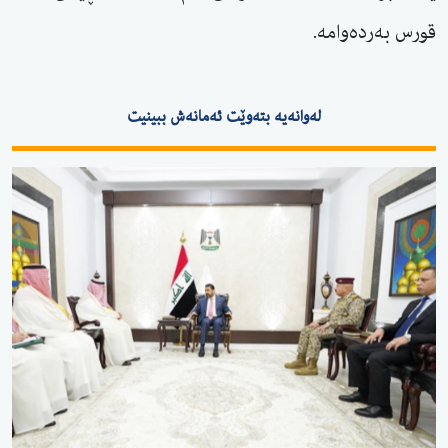
قورس بەردەوامە.
لەوانەیە بتەوێت ئەمانەش ببینیت