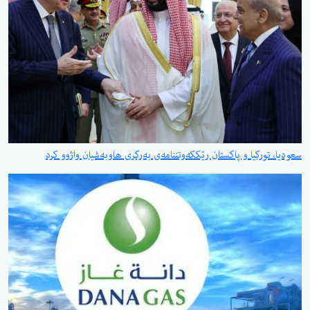
سعودیا، تورکیا و پاکستان رێککەوتننامەی بەرگری هاوبەشیان واژوو کرد