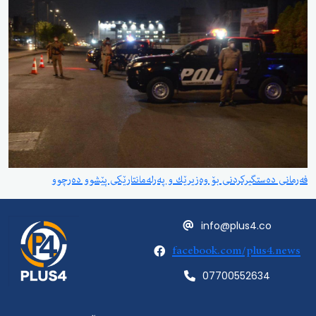
فەرمانی دەستگیركردنی بۆ وەزیرێك و پەرلەمانتارێكی پێشوو دەرچوو
info@plus4.co
facebook.com/plus4.news
07700552634