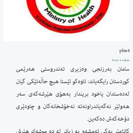
plus4
berî 4 salan
سامان بەرزنجی وەزیری تەندروستی هەرێمی
كوردستان رایگەیاند: تاوەكو ئێستا هیچ حاڵەتێكی گیان
لەدەستدان یاخود بریندار بەهۆی هێرشەكەی سەر
هەولێر نەگەیاندراونەتە نەخۆشخانەكان و چاودێری
دۆخەكەش دەكەین.
كاتژمێر یەكی ئەمشەو بە زیاتر لە دە موشەك هێرش