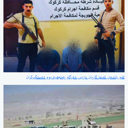
ئەو باندەی تەنها کاریان دزینی دەرگاو پەنجەرە بوو دەستگیرکران