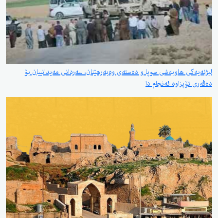
لیژنەیەکی هاوبەشی سوپا و دەستەی وەبەرهێنان، سەردانی مەیدانییان بۆ
دەڤەری تۆپزاوە ئەنجام دا