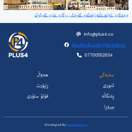
وردەکاری تاوانە دڵتەزێنەکەی گەڕەکی رزگاری شاری کەرکوک
info@plus4.co
facebook.com/plus4.news
07700552634
سەرەکی
هەواڵ
ئابوری
ڕاپۆرت
ڕەنگاڵە
فۆتۆ ستۆری
بیروڕا
Developed By
Smarthand.co