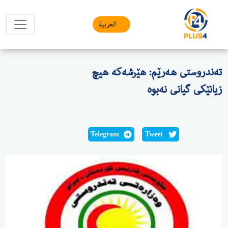
العربیة
تەندروستی هەرێم: هێرشەكە هیچ
زیانێكی گیانی نەبوە
Telegram
Tweet