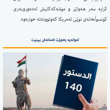
كرایە سەر هەولێر و موشەكەكانیش لەدەوروبەری
كونسوڵخانەی نوێی ئەمریكا كەوتوونەتە خوارەوە.
لەوانەیە بتەوێت ئەمانەش ببینیت