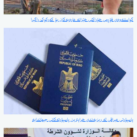
گواستنەوەی فۆڕمی خۆراکتی خێزانە عارەبەکان بۆ کەرکوک راگیرا
پاسپۆرتی عیراقی لە ریزبەندی خراپترین پاسپۆرتەکانی جیهاندایە