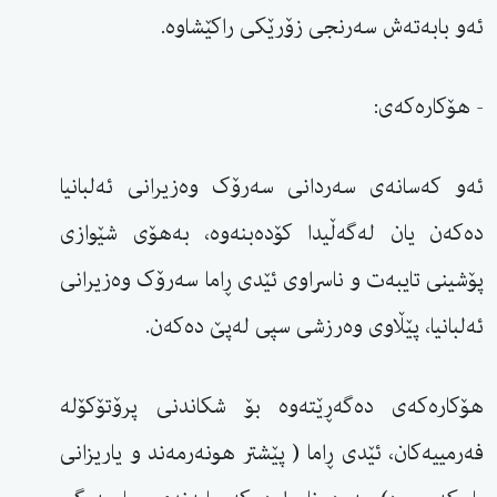
ئەو بابەتەش سەرنجی زۆرێکی راکێشاوە.
- هۆکارەکەی:
ئەو کەسانەی سەردانی سەرۆک وەزیرانی ئەلبانیا
دەکەن یان لەگەڵیدا کۆدەبنەوە، بەهۆی شێوازی
پۆشینی تایبەت و ناسراوی ئێدی ڕاما سەرۆک وەزیرانی
ئەلبانیا، پێڵاوی وەرزشی سپی لەپێ دەکەن.
هۆکارەکەی دەگەڕێتەوە بۆ شکاندنی پرۆتۆکۆلە
فەرمییەکان، ئێدی ڕاما ( پێشتر هونەرمەند و یاریزانی