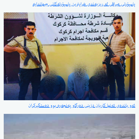
پاسپۆرتی عیراقی لە ریزبەندی خراپترین پاسپۆرتەکانی جیهاندایە
ئەو باندەی تەنها کاریان دزینی دەرگاو پەنجەرە بوو دەستگیرکران