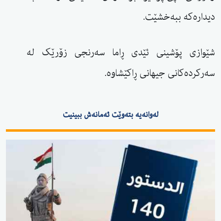
دیدارەکە ببەخشێت.
شێوازی پۆشینی ئێدی ڕاما سەرنجی زۆرێک لە
سەرکردەکانی جیهانی ڕاکێشاوە.
لەوانەیە بتەوێت ئەمانەش ببینیت