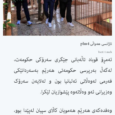
ئاژانسی هەواڵی plus4
berî 1 meh
ئەمڕۆ قوباد تاڵەبانی جێگری سەرۆکی حکومەت،
لەگەڵ بەرپرسی حکومەتی هەرێم بەسەردانێکی
فەرمی لەوەڵاتی ئەلبانیا بون و لەلایەن سەرۆک
وەزیرانی ئەو وەڵاتەوە پێشوازیان لێکرا.
وەفدەکەی هەرێم هەمویان کاڵای سپیان لەپێدا بوو،