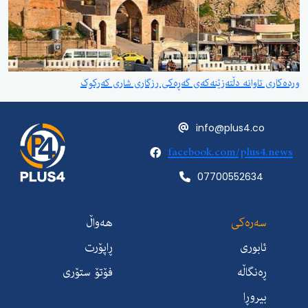
وردەکاری تاوانە دڵتەزێنەکەی گەڕەکی رزگاری شاری کەرکوک
info@plus4.co
facebook.com/plus4.news
07700552634
سەرەکی
هەواڵ
ئابوری
ڕاپۆرت
ڕەنگاڵە
فۆتۆ ستۆری
بیروڕا