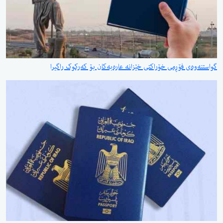
گواستنەوەی فۆڕمی خۆراکتی خێزانە عارەبەکان بۆ کەرکوک راگیرا