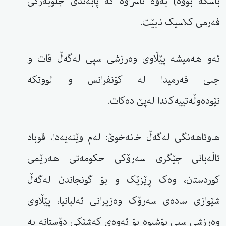
باسکە بووە) بەوە ناسراوە کە پابەندی جلوبەرگی
فەرمی کلاسیک نابێت.
ئەو هەمیشە پێڵاوی وەرزشی سپی لەگەڵ قات و
جلی فەرمیدا لە کۆنفرانس و لووتکە
نێودەوڵەتییەکاندا لەپێ دەکات.
هاوئاهەنگی لەگەڵ خانەخوێ: لەم وێنەیەدا، قوباد
تاڶەبانی جێگری سەرۆکی حکومەتی هەرێمی
کوردستان، وەک ڕێزێک و بۆ گونجاندن لەگەڵ
شێوازی سادەی سەرۆک وەزیرانی ئەلبانیا، پێڵاوی
وەرزشی سپی پۆشیوە بۆ ئەوەی کەشێکی دۆستانە بە