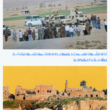
لیژنەیەکی هاوبەشی سوپا و دەستەی وەبەرهێنان، سەردانی مەیدانییان بۆ
دەڤەری تۆپزاوە ئەنجام دا