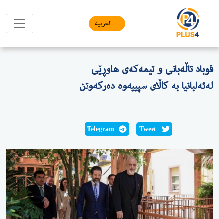
العربیة
قوباد تاڵەبانی و تیمەکەی هاوڕێی
لەئەلبانیا بە کاڵای سپییەوە دەرکەوتن
Telegram
Tweet