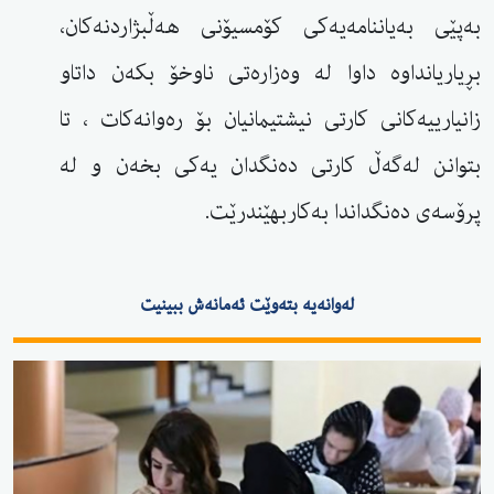
بەپێی بەیاننامەیەکی کۆمسیۆنی هەڵبژاردنەکان،
بڕیاریانداوە داوا لە وەزارەتی ناوخۆ بکەن داتاو
زانیارییەکانی کارتی نیشتیمانیان بۆ رەوانەکات ، تا
بتوانن لەگەڵ کارتی دەنگدان یەکی بخەن و لە
پرۆسەی دەنگداندا بەکاربهێندرێت.
لەوانەیە بتەوێت ئەمانەش ببینیت