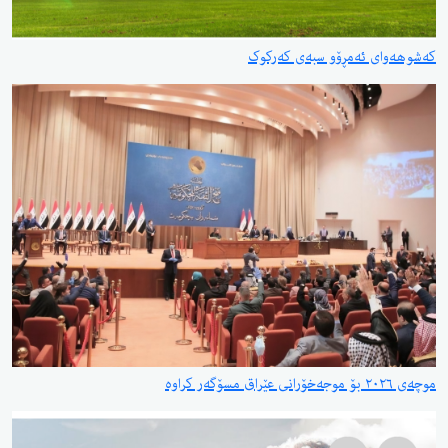
کەشوهەوای ئەمڕۆو سبەی کەرکوک
موچەی ٢٠٢٦ بۆ موجەخۆرانی عێراق مسۆگەر کراوە