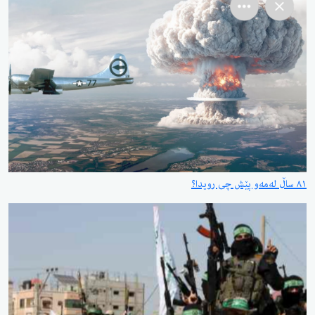
٨١ ساڵ لەمەو پێش چی رویدا؟