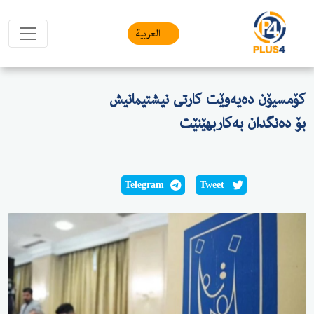
العربیة
کۆمسیۆن دەیەوێت کارتی نیشتیمانیش
بۆ دەنگدان بەکاربهێنێت
Telegram
Tweet