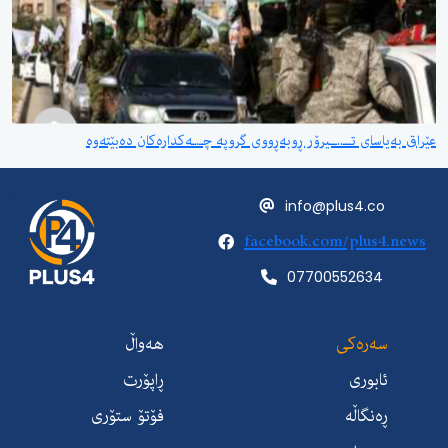
عێراق بەیاسای تــ..ــیرۆر ڕوبەڕووی گروپە چـ.ـەکدارەکان دەبێتەوە
info@plus4.co
facebook.com/plus4.news
07700552634
سەرەکی
هەواڵ
ئابوری
ڕاپۆرت
ڕەنگاڵە
فۆتۆ ستۆری