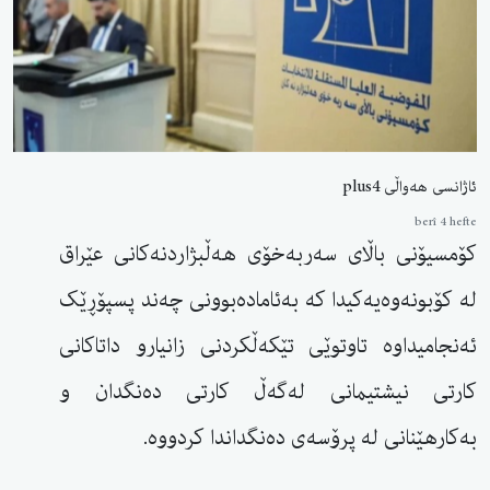
ئاژانسی هەواڵی plus4
berî 4 hefte
کۆمسیۆنی باڵای سەربەخۆی هەڵبژاردنەکانی عێراق
لە کۆبونەوەیەکیدا کە بەئامادەبوونی چەند پسپۆڕێک
ئەنجامیداوە تاوتوێی تێکەڵکردنی زانیارو داتاکانی
کارتی نیشتیمانی لەگەڵ کارتی دەنگدان و
بەکارهێنانی لە پرۆسەی دەنگداندا کردووە.