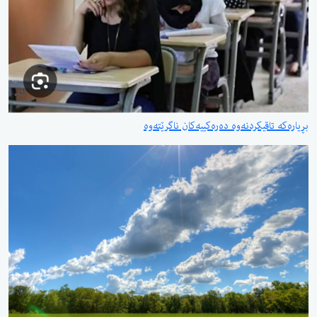
بڕیارەکە تاقیکردنەوە دەرەکییەکان ناگرێتەوە