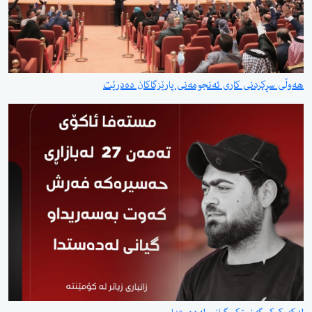
هەوڵی سڕکردنی کاری ئەنجومەنی پارێزگاکان دەدرێت