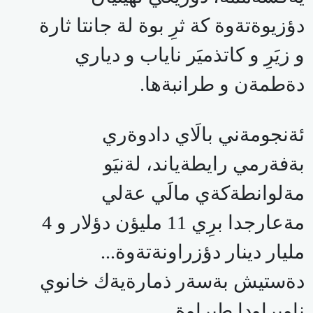
دؤزيوةتةوة كة ثرِ بوة لة جانتا ثارة
و زيَرِ و كاتذميَر ناياب و دياري
دةطمةن و طرانبةها.
ئةنجومةني بالَاي دادوةري
بةفةرمي رايطةياند، لةنيَو
مةلوانطةكةي مالَي عةلي
مةعارجدا برِي 11 مليؤن دؤلار و 4
مليار دينار دؤزراونةتةوة...
دةستيش بةسةر ذمارةيةك خانوي
ناوبراودا طيراوة.