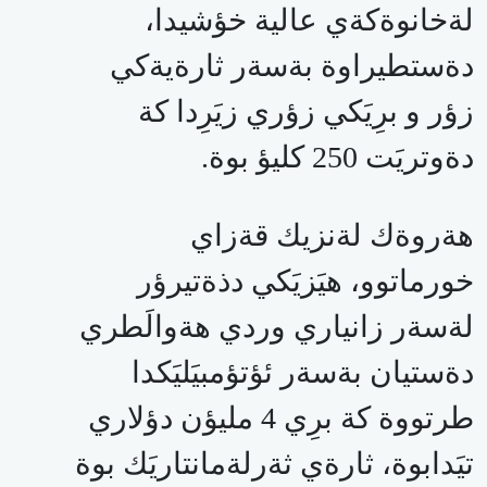
لةخانوةكةي عالية خؤشيدا،
دةستطيراوة بةسةر ثارةيةكي
زؤر و برِيَكي زؤري زيَرِدا كة
دةوتريَت 250 كليؤ بوة.
هةروةك لةنزيك قةزاي
خورماتوو، هيَزيَكي دذةتيرؤر
لةسةر زانياري وردي هةوالَطري
دةستيان بةسةر ئؤتؤمبيَليَكدا
طرتووة كة برِي 4 مليؤن دؤلاري
تيَدابوة، ثارةي ثةرلةمانتاريَك بوة