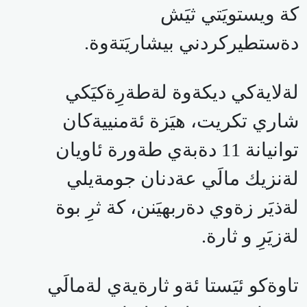
كة ويستويَتي ثيَش
دةستطيركردني بيشاريَتةوة.
لةلايةكي ديكةوة لةطةرِةكيَكي
شاري تكريت، هيَزة ئةمنييةكان
توانيانة 11 دةبةي طةورة ئاويان
لةنزيك مالَي عةدنان جومةيلي
لةذيَر زةوي دةربهيَنن، كة ثرِ بوة
لةزيَرِ و ثارة.
تاوةكو ئيَستا ئةو ثارةيةي لةمالَي