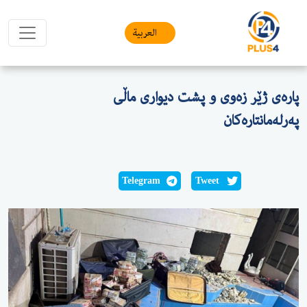
العربیة
پارەی ژێر زەوی و پشت دیواری ماڵی
پەرلەمانتارەكان
Telegram
Tweet