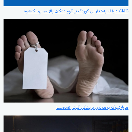
CMC داوا لە بەشدارانی کۆڕەک تیلکۆم دەکات باڵانس پڕنەکەنەوە
هاوڵاتییەک بەهەڵەی پزیشکی گیانی لەدەستدا