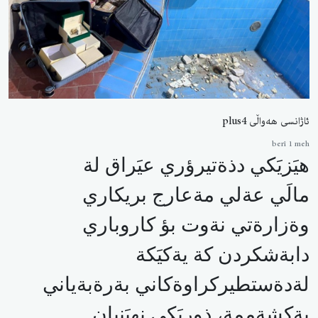
ئاژانسی هەواڵی plus4
berî 1 meh
هيَزيَكي دذةتيرؤري عيَراق لة
مالَي عةلي مةعارج بريكاري
وةزارةتي نةوت بؤ كاروباري
دابةشكردن كة يةكيَكة
لةدةستطيركراوةكاني بةرةبةياني
يةكشةممة، ذوريَكي نهيَنيان