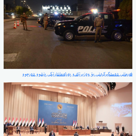
فەرمانی دەستگیركردنی بۆ وەزیرێك و پەرلەمانتارێكی پێشوو دەرچوو