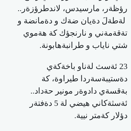
رؤظةر، مارسيدس، لاندطرؤزةر..
لةطةلَ دةيان ضةك و دةمانضة و
تةقةمةني و نارنجؤك كة هةموي
شتي ناياب و طرانبةهابونة.
23 ئةسث لةناو باخةكةي
دةستيبةسةردا طيراوة، كة
بةقسةي دادوةر مونير حةداد..
ئةسثةكاني هيضي لة 5 دةفتةر
دؤلار كةمتر نيية.