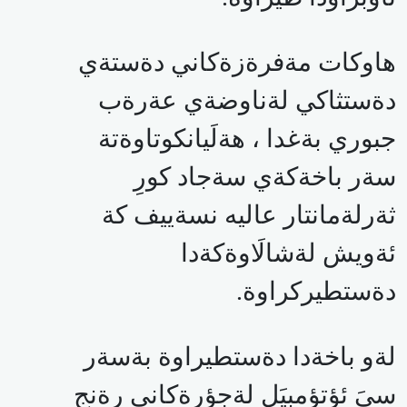
هاوكات مةفرةزةكاني دةستةي
دةستثاكي لةناوضةي عةرةب
جبوري بةغدا ، هةلَيانكوتاوةتة
سةر باخةكةي سةجاد كورِ
ثةرلةمانتار عاليه نسةييف كة
ئةويش لةشالَاوةكةدا
دةستطيركراوة.
لةو باخةدا دةستطيراوة بةسةر
سيَ ئؤتؤمبيَل لةجؤرةكاني رةنج