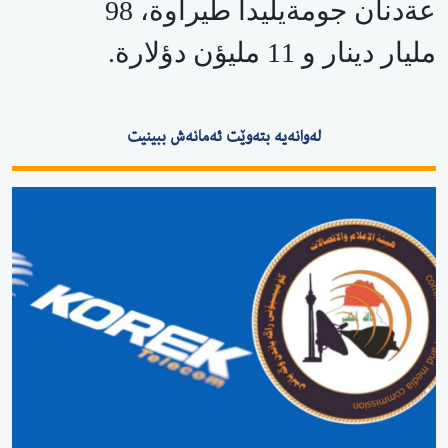
عةدنان جومةيليدا طيراوة، 98
مليار دينار و 11 مليؤن دؤلارة.
لەوانەیە بتەوێت ئەمانەش ببینیت