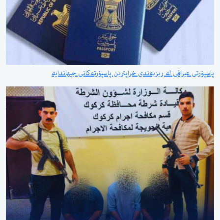
پاسپۆرتی عیراقی لە ریزبەندی خراپترین پاسپۆرتەکانی جیهاندایە