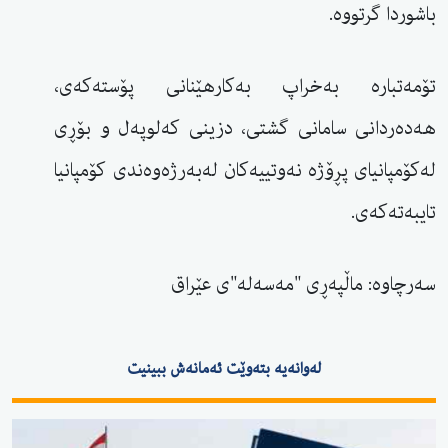
باشوردا گرتووە.
تۆمەتبارە بەخراپ بەكارهێنانی پۆستەكەی،
هەدەردانی سامانی گشتی، دزینی كەلوپەل و بۆڕی
لەكۆمپانیای پڕۆژە نەوتییەكان لەبەرژەوەندی كۆمپانیا
تایبەتەكەی.
سەرچاوە: ماڵپەڕی "مەسەلە"ی عێراق
لەوانەیە بتەوێت ئەمانەش ببینیت