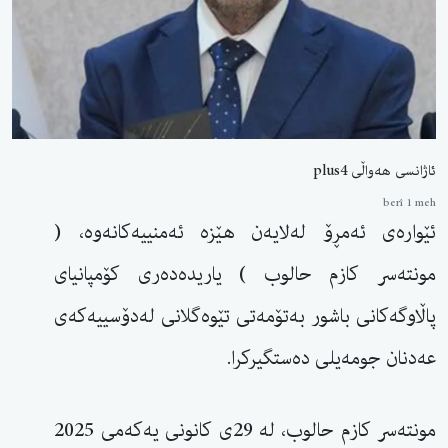
ئاژانسی هەواڵی plus4
berî 1 meh
ئێوارەی ئەمڕۆ لەلایەن هێزە ئەمنییەكانەوە، (
مونتەسر كازم حالوب ) یاریدەدەری كۆمپانیای
پاڵاوگەكانی باشور بەتۆمەتی تێوەگلانی لەدۆسییەكەی
عەدنان جومەیلی دەستگیركرا.
مونتەسر كازم حالوب، لە 29ی كانونی یەكەمی 2025