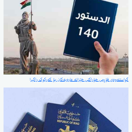
گواستنەوەی فۆڕمی خۆراکتی خێزانە عارەبەکان بۆ کەرکوک راگیرا