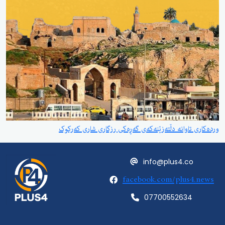
وردەکاری تاوانە دڵتەزێنەکەی گەڕەکی رزگاری شاری کەرکوک
info@plus4.co
facebook.com/plus4.news
07700552634