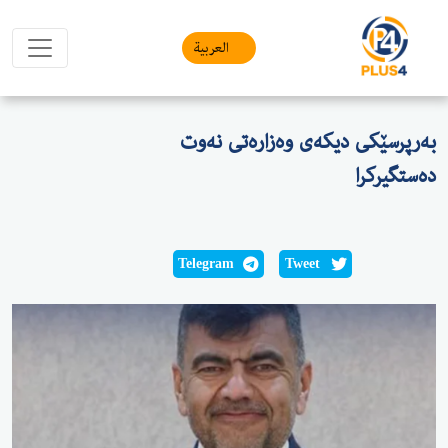
العربیة
بەرپرسێكی دیكەی وەزارەتی نەوت
دەستگیركرا
Telegram
Tweet