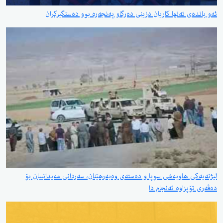
ئەو باندەی تەنها کاریان دزینی دەرگاو پەنجەرە بوو دەستگیرکران
لیژنەیەکی هاوبەشی سوپا و دەستەی وەبەرهێنان، سەردانی مەیدانییان بۆ
دەڤەری تۆپزاوە ئەنجام دا