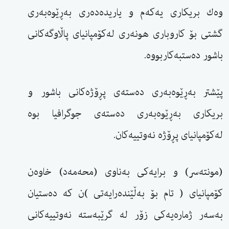
وەك بریكاری یەكەم و یاریدەدەری بەڕێوەبەری
گشتی بۆ كاروباری هونەری لەكۆمپانیای پاڵاوگەكانی
باشور دەستبەكاربووە.
پێشتر بەڕێوەبەری دەستەی پڕۆژەكانی باشور و
بریكاری بەڕێوەبەری دەستەی جوگرافیا بوە
لەكۆمپانیای پڕۆژە نەوتییەكان.
(مونتەسر) و برایەكی بەناوی (محەمەد) خاوەن
كۆمپانیای ( تام بۆ بەڵێندەرایەتی )ن كە دەستیان
بەسەر ژمارەیەكی زۆر لە گرێبەستە نەوتییەكانی