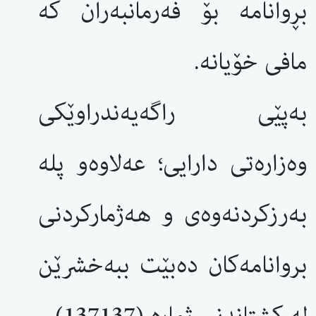
بڕوانامە بۆ فەرمانبەران کە
مافی خۆیانە.
بەپێی راگەیەندراوێکی
وەزارەتی دارایی؛ عەلاوەو پلە
بەرزکردنەوەی و هەژمارکردنی
بروانامەکان دەبێت ببەخشرێن
لە کشتاندنی ژمارە (137137)