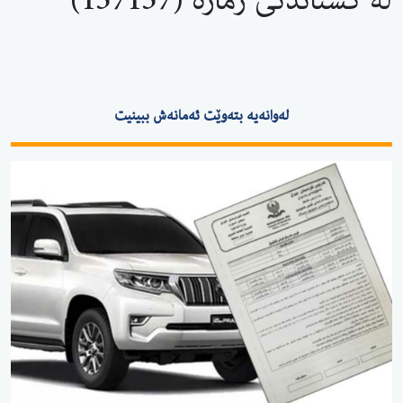
لەوانەیە بتەوێت ئەمانەش ببینیت