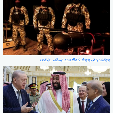
بەیاننامەیەكی بەپەلە لەمقاوەمەی ئیسلامی عێراقەوە