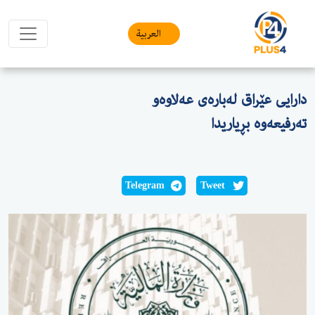
العربیة
دارایی عێراق لەبارەى عەلاوەو
تەرفیعەوە بڕیاریدا
Telegram
Tweet