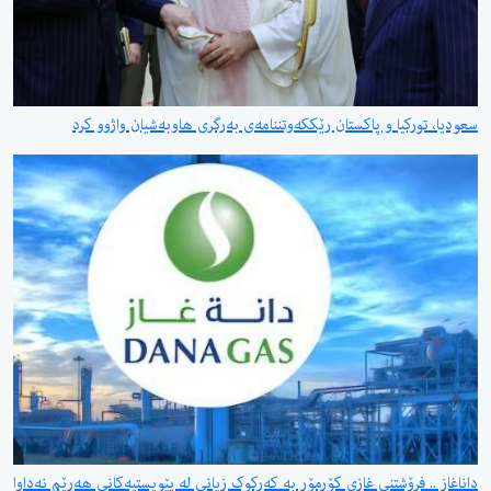
سعودیا، تورکیا و پاکستان رێککەوتننامەی بەرگری هاوبەشیان واژوو کرد
داناغاز .. فڕۆشتنی غازی کۆڕمۆڕ بە کەرکوک زیانی لە پێویستیەکانی هەرێم نەداوا