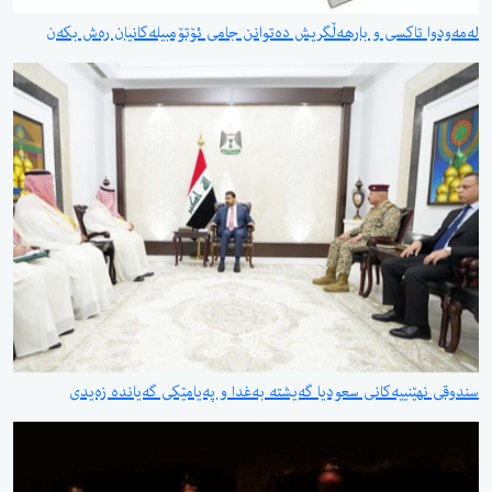
لەمەودوا تاکسی و بارهەڵگریش دەتوانن جامی ئۆتۆمبیلەکانیان رەش بکەن
سندوقی نهێنییەكانی سعودیا گەیشتە بەغدا و پەیامێكی گەیاندە زەیدی